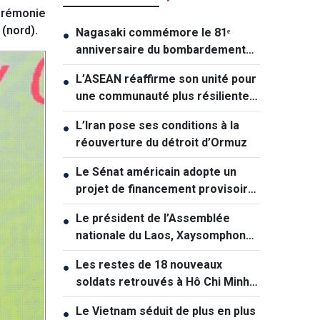
érémonie
 (nord).
Nagasaki commémore le 81ᵉ
●
anniversaire du bombardement
atomique
L’ASEAN réaffirme son unité pour
●
une communauté plus résiliente
et durable
L’Iran pose ses conditions à la
●
réouverture du détroit d’Ormuz
Le Sénat américain adopte un
●
projet de financement provisoire
et écarte le risque de «shutdown»
Le président de l’Assemblée
●
nationale du Laos, Xaysomphone
Phomvihane, est décédé
Les restes de 18 nouveaux
●
soldats retrouvés à Hô Chi Minh-
Ville
Le Vietnam séduit de plus en plus
●