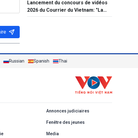
Lancement du concours de vidéos
monde
2026 du Courrier du Vietnam: "La
paix et la jeunesse"
ire
Russian
Spanish
Thai
áp
Annonces judiciaires
Fenêtre des jeunes
ie
Media