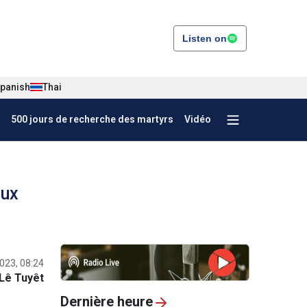
Listen on
panish
Thai
500 jours de recherche des martyrs
Vidéo
aux
2023, 08:24
Lê Tuyêt
Dernière heure