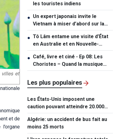
les touristes indiens
Un expert japonais invite le
●
Vietnam à miser d’abord sur la
fabrication et le conditionnement
Tô Lâm entame une visite d’État
●
des puces
en Australie et en Nouvelle-
Zélande
Café, livre et ciné - Ep 08: Les
●
Choristes – Quand la musique
éclaire l'ombre
 villes et
Les plus populaires
nationale
Les États-Unis imposent une
caution pouvant atteindre 20.000
conomique
dollars pour les demandes de visa
ment et de
Algérie: un accident de bus fait au
de ressortissants de 50 pays
 l’organe
moins 25 morts