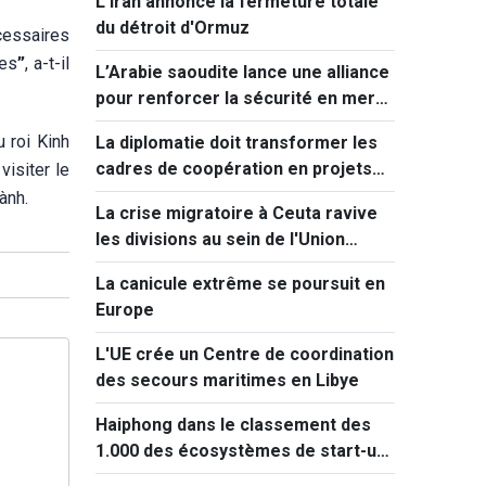
L'Iran annonce la fermeture totale
du détroit d'Ormuz
cessaires
nes
”
, a-t-il
L’Arabie saoudite lance une alliance
pour renforcer la sécurité en mer
Rouge
 roi Kinh
La diplomatie doit transformer les
cadres de coopération en projets
isiter le
concrets
ành.
La crise migratoire à Ceuta ravive
les divisions au sein de l'Union
européenne
La canicule extrême se poursuit en
Europe
L'UE crée un Centre de coordination
des secours maritimes en Libye
Haiphong dans le classement des
1.000 des écosystèmes de start-up
innovantes les plus performants au