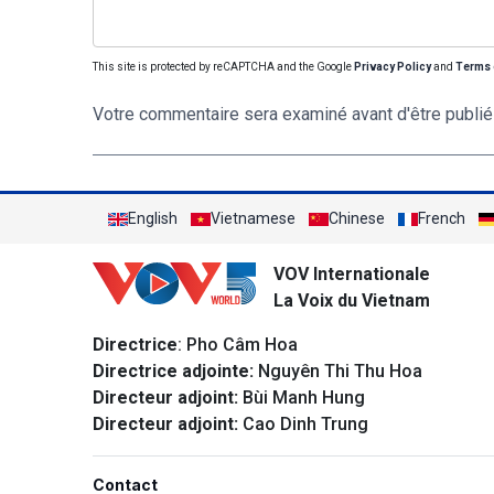
This site is protected by reCAPTCHA and the Google
Privacy Policy
and
Terms 
Votre commentaire sera examiné avant d'être publié
English
Vietnamese
Chinese
French
VOV Internationale
La Voix du Vietnam
Directrice
: Pho Câm Hoa
Directrice adjointe:
Nguyên Thi Thu Hoa
Directeur adjoint:
Bùi Manh Hung
Directeur adjoint:
Cao Dinh Trung
Contact