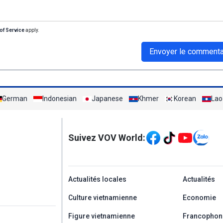
of Service
apply.
Envoyer le commenta
German
Indonesian
Japanese
Khmer
Korean
Lao
Mạng xã hội
Suivez VOV World:
menu footer tiếng Ph
Actualités locales
Actualités
Culture vietnamienne
Economie
Figure vietnamienne
Francophon