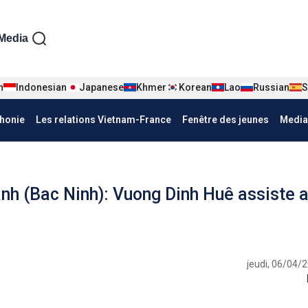
iện tiếng Pháp
Media
n
Indonesian
Japanese
Khmer
Korean
Lao
Russian
S
honie
Les relations Vietnam-France
Fenêtre des jeunes
Media
ành (Bac Ninh): Vuong Dinh Huê assiste 
jeudi, 06/04/