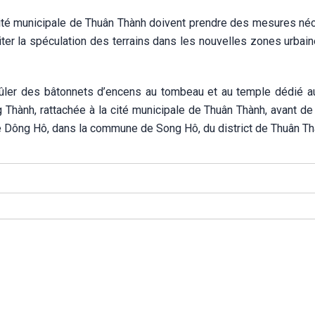
 cité municipale de Thuân Thành doivent prendre des mesures né
iter la spéculation des terrains dans les nouvelles zones urbai
ûler des bâtonnets d’encens au tombeau et au temple dédié au
ành, rattachée à la cité municipale de Thuân Thành, avant de v
 Dông Hô, dans la commune de Song Hô, du district de Thuân Th