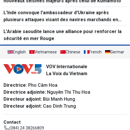
nouveaux séismes majeurs après celui de Kumamoto
L'Inde convoque l'ambassadeur d'Ukraine après
plusieurs attaques visant des navires marchands en
mer Noire.
L’Arabie saoudite lance une alliance pour renforcer la
sécurité en mer Rouge
English
Vietnamese
Chinese
French
German
VOV Internationale
La Voix du Vietnam
Directrice
: Pho Câm Hoa
Directrice adjointe:
Nguyên Thi Thu Hoa
Directeur adjoint:
Bùi Manh Hung
Directeur adjoint:
Cao Dinh Trung
Contact
(084) 24 38266809