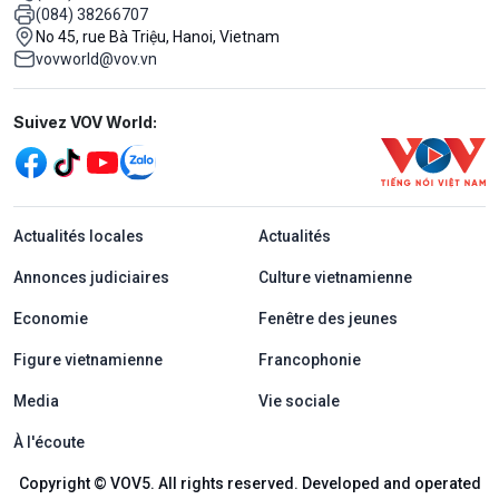
(084) 38266707
No 45, rue Bà Triệu, Hanoi, Vietnam
vovworld@vov.vn
Mạng xã hội
Suivez VOV World:
menu footer tiếng Pháp
Actualités locales
Actualités
Annonces judiciaires
Culture vietnamienne
Economie
Fenêtre des jeunes
Figure vietnamienne
Francophonie
Media
Vie sociale
À l'écoute
Copyright © VOV5. All rights reserved. Developed and operated