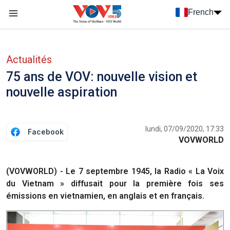
Nhảy đến nội dung
French
Menu trang chủ tiếng Pháp
menu phụ tiếng Pháp
Actualités
75 ans de VOV: nouvelle vision et
nouvelle aspiration
lundi, 07/09/2020, 17:33
Facebook
VOVWORLD
(VOVWORLD) - Le 7 septembre 1945, la Radio « La Voix
du Vietnam » diffusait pour la première fois ses
émissions en vietnamien, en anglais et en français.