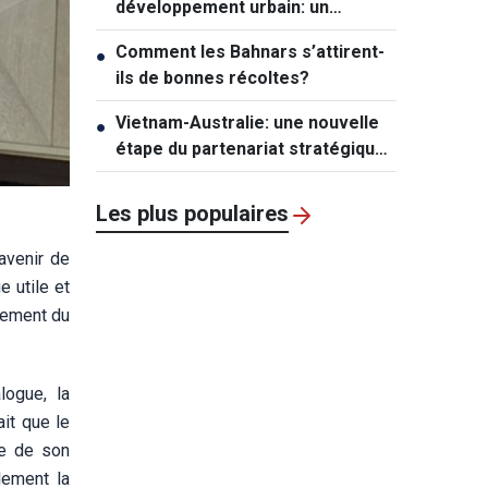
développement urbain: un
mécanisme exceptionnel pour Hô
Comment les Bahnars s’attirent-
●
Chi Minh-ville
ils de bonnes récoltes?
Vietnam-Australie: une nouvelle
●
étape du partenariat stratégique
global
Les plus populaires
avenir de
e utile et
rcement du
logue, la
ait que le
ne de son
lement la