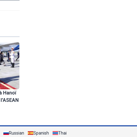
à Hanoï
e l'ASEAN
Russian
Spanish
Thai