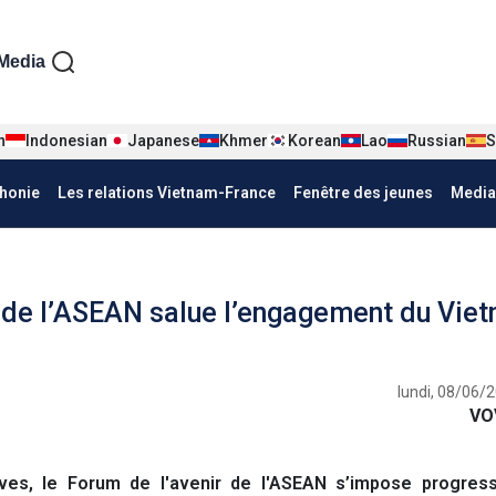
iện tiếng Pháp
Media
n
Indonesian
Japanese
Khmer
Korean
Lao
Russian
S
honie
Les relations Vietnam-France
Fenêtre des jeunes
Media
l de l’ASEAN salue l’engagement du Vie
lundi, 08/06/
VO
ves, le Forum de l'avenir de l'ASEAN s’impose progres