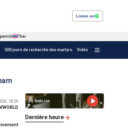
Listen on
panish
Thai
500 jours de recherche des martyrs
Vidéo
tnam
2026, 18:26
VWORLD
Dernière heure
sivement