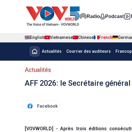
Nhảy đến nội dung
Đa phương t
Radio
Podcast
English
Vietnamese
Chinese
French
Germa
Menu trang chủ tiếng Pháp
Actualités
Courrier des auditeurs
Francop
menu phụ tiếng Pháp
Actualités
AFF 2026: le Secrétaire généra
Facebook
[VOVWORLD] - Après trois éditions consécuti