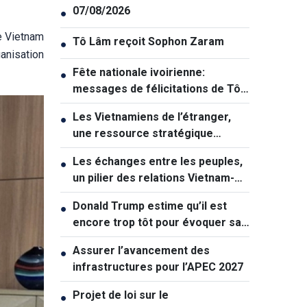
07/08/2026
●
le Vietnam
Tô Lâm reçoit Sophon Zaram
●
ganisation
Fête nationale ivoirienne:
●
messages de félicitations de Tô
Lâm et de Lê Hoài Trung
Les Vietnamiens de l’étranger,
●
une ressource stratégique
majeure contribuant au
Les échanges entre les peuples,
●
renforcement de la puissance
un pilier des relations Vietnam-
nationale
Australie
Donald Trump estime qu’il est
●
encore trop tôt pour évoquer sa
succession politique
Assurer l’avancement des
●
infrastructures pour l’APEC 2027
Projet de loi sur le
●