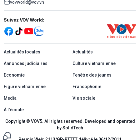
vovworld@vov.vn
Mạng xã hội
Suivez VOV World:
menu footer tiếng Pháp
Actualités locales
Actualités
Annonces judiciaires
Culture vietnamienne
Economie
Fenêtre des jeunes
Figure vietnamienne
Francophonie
Media
Vie sociale
À l'écoute
Copyright © VOV5. All rights reserved. Developed and operated
by SolidTech
Permis Web: 2113/GP-BTTTT délivré le 06/12/2011