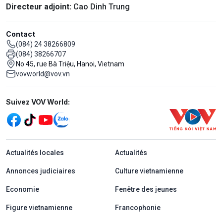
Directeur adjoint:
Cao Dinh Trung
Contact
(084) 24 38266809
(084) 38266707
No 45, rue Bà Triệu, Hanoi, Vietnam
vovworld@vov.vn
Mạng xã hội
Suivez VOV World:
menu footer tiếng Pháp
Actualités locales
Actualités
Annonces judiciaires
Culture vietnamienne
Economie
Fenêtre des jeunes
Figure vietnamienne
Francophonie