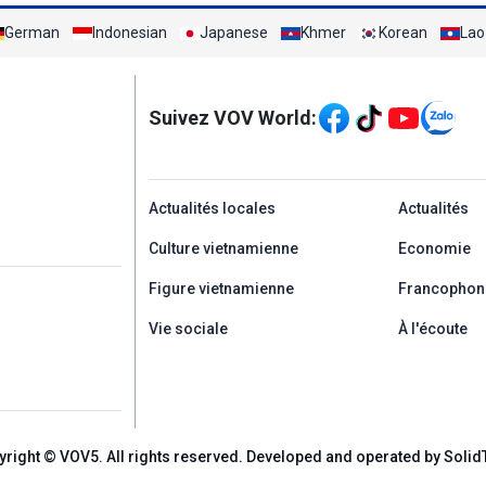
German
Indonesian
Japanese
Khmer
Korean
Lao
Mạng xã hội
Suivez VOV World:
menu footer tiếng Ph
Actualités locales
Actualités
Culture vietnamienne
Economie
Figure vietnamienne
Francophon
Vie sociale
À l'écoute
yright © VOV5. All rights reserved. Developed and operated by Solid