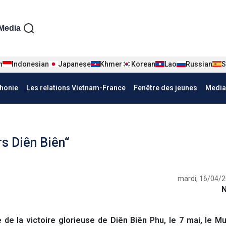
iện tiếng Pháp
Media
n
Indonesian
Japanese
Khmer
Korean
Lao
Russian
S
honie
Les relations Vietnam-France
Fenêtre des jeunes
Media
rs Diên Biên“
mardi, 16/04/2
de la victoire glorieuse de Diên Biên Phu, le 7 mai, le 