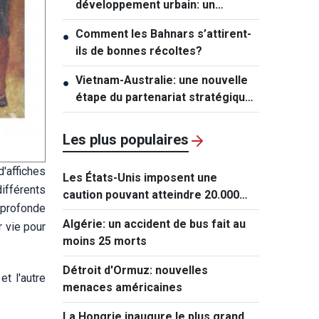
développement urbain: un
mécanisme exceptionnel pour Hô
Comment les Bahnars s’attirent-
●
Chi Minh-ville
ils de bonnes récoltes?
Vietnam-Australie: une nouvelle
●
étape du partenariat stratégique
global
Les plus populaires
'affiches
Les États-Unis imposent une
ifférents
caution pouvant atteindre 20.000
 profonde
dollars pour les demandes de visa
Algérie: un accident de bus fait au
r vie pour
de ressortissants de 50 pays
moins 25 morts
Détroit d'Ormuz: nouvelles
t l'autre
menaces américaines
La Hongrie inaugure le plus grand