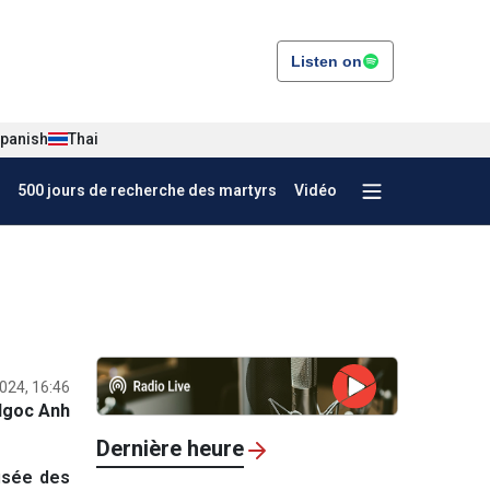
Listen on
panish
Thai
500 jours de recherche des martyrs
Vidéo
024, 16:46
Ngoc Anh
Dernière heure
Musée des