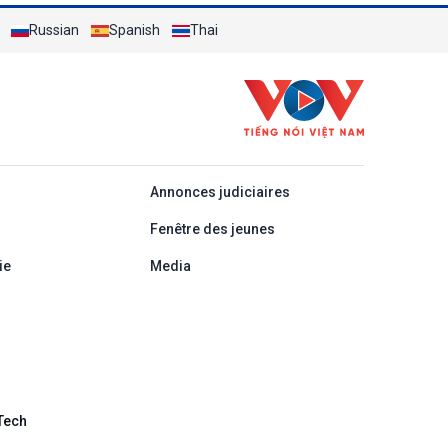
Russian
Spanish
Thai
áp
Annonces judiciaires
Fenêtre des jeunes
ie
Media
Tech