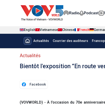
Nhảy đến nội dung
Đa phương t
Radio
Podcast
English
Vietnamese
Chinese
French
Germa
Menu trang chủ tiếng Pháp
Actualités
Courrier des auditeurs
Francop
menu phụ tiếng Pháp
Actualités
Bientôt l'exposition “En route ve
Facebook
(VOVWORLD) - À l'occasion du 70e anniversaire 