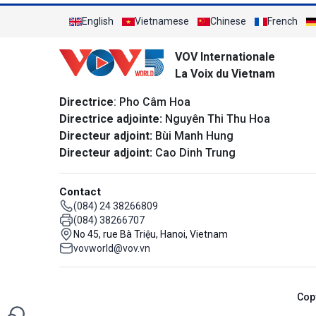
English
Vietnamese
Chinese
French
VOV Internationale
La Voix du Vietnam
Directrice
: Pho Câm Hoa
Directrice adjointe:
Nguyên Thi Thu Hoa
Directeur adjoint:
Bùi Manh Hung
Directeur adjoint:
Cao Dinh Trung
Contact
(084) 24 38266809
(084) 38266707
No 45, rue Bà Triệu, Hanoi, Vietnam
vovworld@vov.vn
Cop