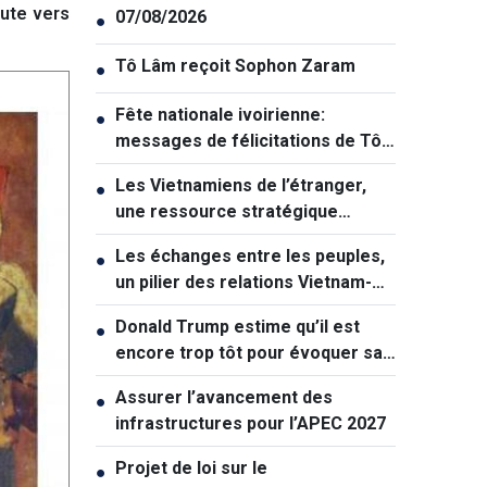
oute vers
07/08/2026
●
Tô Lâm reçoit Sophon Zaram
●
Fête nationale ivoirienne:
●
messages de félicitations de Tô
Lâm et de Lê Hoài Trung
Les Vietnamiens de l’étranger,
●
une ressource stratégique
majeure contribuant au
Les échanges entre les peuples,
●
renforcement de la puissance
un pilier des relations Vietnam-
nationale
Australie
Donald Trump estime qu’il est
●
encore trop tôt pour évoquer sa
succession politique
Assurer l’avancement des
●
infrastructures pour l’APEC 2027
Projet de loi sur le
●