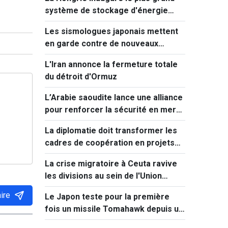
système de stockage d'énergie
d'Europe centrale
Les sismologues japonais mettent
en garde contre de nouveaux
séismes majeurs après celui de
L'Iran annonce la fermeture totale
Kumamoto
du détroit d'Ormuz
L’Arabie saoudite lance une alliance
pour renforcer la sécurité en mer
Rouge
La diplomatie doit transformer les
cadres de coopération en projets
concrets
La crise migratoire à Ceuta ravive
les divisions au sein de l'Union
européenne
ire
Le Japon teste pour la première
fois un missile Tomahawk depuis un
destroyer