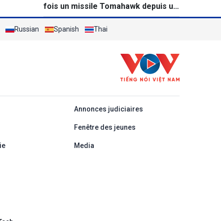
fois un missile Tomahawk depuis un
destroyer
Russian
Spanish
Thai
áp
Annonces judiciaires
Fenêtre des jeunes
ie
Media