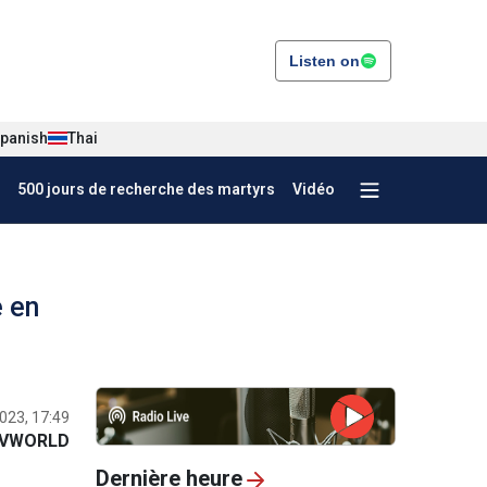
Listen on
panish
Thai
500 jours de recherche des martyrs
Vidéo
e en
023, 17:49
VWORLD
Dernière heure