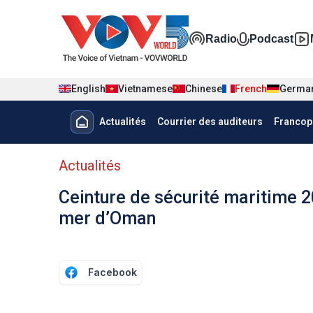
Nhảy đến nội dung
Đa phương t
Radio
Podcast
English
Vietnamese
Chinese
French
Germa
Menu trang chủ tiếng Pháp
Actualités
Courrier des auditeurs
Francop
menu phụ tiếng Pháp
Actualités
Ceinture de sécurité maritime 2
mer d’Oman
Facebook