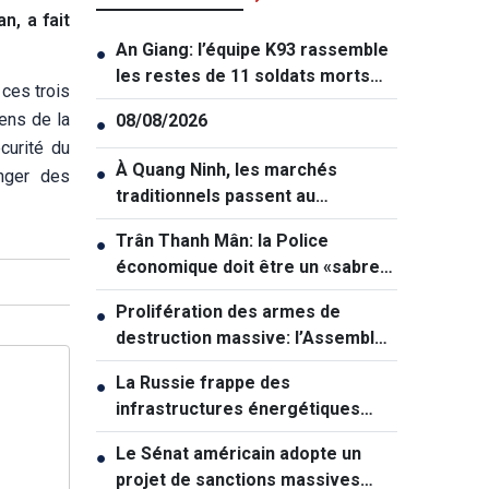
n, a fait
An Giang: l’équipe K93 rassemble
●
les restes de 11 soldats morts
 ces trois
pour la Patrie
ens de la
08/08/2026
●
curité du
À Quang Ninh, les marchés
●
anger des
traditionnels passent au
numérique
Trân Thanh Mân: la Police
●
économique doit être un «sabre
tranchant» dans la lutte contre la
Prolifération des armes de
●
criminalité
destruction massive: l’Assemblée
nationale veut renforcer la
La Russie frappe des
●
prévention
infrastructures énergétiques
vitales de l'Ukraine
Le Sénat américain adopte un
●
projet de sanctions massives