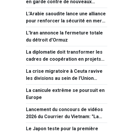
en garde contre de nouveaux
séismes majeurs après celui de
L’Arabie saoudite lance une alliance
Kumamoto
pour renforcer la sécurité en mer
Rouge
L'Iran annonce la fermeture totale
du détroit d'Ormuz
La diplomatie doit transformer les
cadres de coopération en projets
concrets
La crise migratoire à Ceuta ravive
les divisions au sein de l'Union
européenne
La canicule extrême se poursuit en
Europe
Lancement du concours de vidéos
2026 du Courrier du Vietnam: "La
paix et la jeunesse"
Le Japon teste pour la première