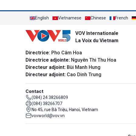
English
Vietnamese
Chinese
French
VOV Internationale
La Voix du Vietnam
Directrice
: Pho Câm Hoa
Directrice adjointe:
Nguyên Thi Thu Hoa
Directeur adjoint:
Bùi Manh Hung
Directeur adjoint:
Cao Dinh Trung
Contact
(084) 24 38266809
(084) 38266707
No 45, rue Bà Triệu, Hanoi, Vietnam
vovworld@vov.vn