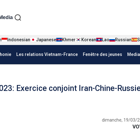
iện tiếng Pháp
Media
n
Indonesian
Japanese
Khmer
Korean
Lao
Russian
S
honie
Les relations Vietnam-France
Fenêtre des jeunes
Media
023: Exercice conjoint Iran-Chine-Russi
dimanche, 19/03/2
VO