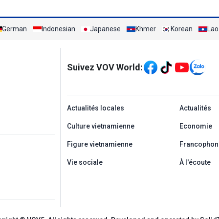
German
Indonesian
Japanese
Khmer
Korean
Lao
Mạng xã hội
Suivez VOV World:
menu footer tiếng Ph
Actualités locales
Actualités
Culture vietnamienne
Economie
Figure vietnamienne
Francophon
Vie sociale
À l'écoute