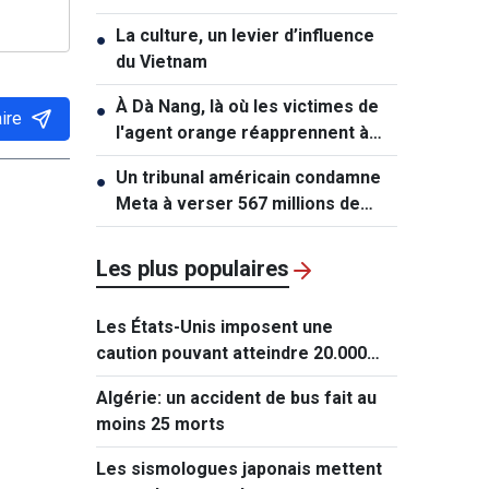
contre la Russie
La culture, un levier d’influence
●
du Vietnam
À Dà Nang, là où les victimes de
●
ire
l'agent orange réapprennent à
vivre
Un tribunal américain condamne
●
Meta à verser 567 millions de
dollars dans une affaire
impliquant des mineurs
Les plus populaires
Les États-Unis imposent une
caution pouvant atteindre 20.000
dollars pour les demandes de visa
Algérie: un accident de bus fait au
de ressortissants de 50 pays
moins 25 morts
Les sismologues japonais mettent