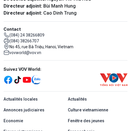
Directeur adjoint:
Bùi Manh Hung
Directeur adjoint:
Cao Dinh Trung
Contact
(084) 24 38266809
(084) 38266707
No 45, rue Bà Triệu, Hanoi, Vietnam
vovworld@vov.vn
Mạng xã hội
Suivez VOV World:
menu footer tiếng Pháp
Actualités locales
Actualités
Annonces judiciaires
Culture vietnamienne
Economie
Fenêtre des jeunes