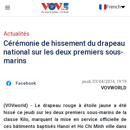
Nhảy đến nội dung
French
Menu trang chủ tiếng Pháp
menu phụ tiếng Pháp
Actualités
Cérémonie de hissement du drapeau
national sur les deux premiers sous-
marins
jeudi, 03/04/2014, 19:19
Facebook
VOVWORLD
(VOVworld) - Le drapeau rouge à étoile jaune a été
hissé ce jeudi sur les deux premiers sous-marins de la
classe Kilo, marquant la mise en service officielle de
ces bâtiments baptisés Hanoi et Ho Chi Minh ville dans