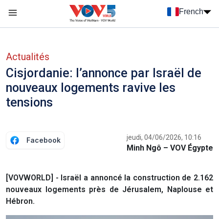
Nhảy đến nội dung
French
Menu trang chủ tiếng Pháp
menu phụ tiếng Pháp
Actualités
Cisjordanie: l’annonce par Israël de
nouveaux logements ravive les
tensions
jeudi, 04/06/2026, 10:16
Facebook
Minh Ngô – VOV Égypte
[VOVWORLD] - Israël a annoncé la construction de 2.162
nouveaux logements près de Jérusalem, Naplouse et
Hébron.