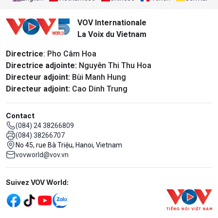
VOV Internationale
La Voix du Vietnam
Directrice
: Pho Câm Hoa
Directrice adjointe:
Nguyên Thi Thu Hoa
Directeur adjoint:
Bùi Manh Hung
Directeur adjoint:
Cao Dinh Trung
Contact
(084) 24 38266809
(084) 38266707
No 45, rue Bà Triệu, Hanoi, Vietnam
vovworld@vov.vn
Mạng xã hội
Suivez VOV World: