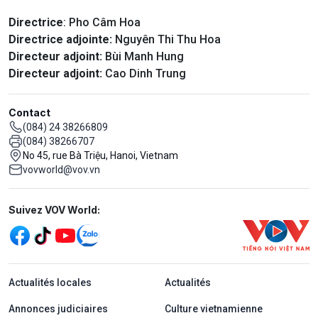
Directrice
: Pho Câm Hoa
Directrice adjointe:
Nguyên Thi Thu Hoa
Directeur adjoint:
Bùi Manh Hung
Directeur adjoint:
Cao Dinh Trung
Contact
(084) 24 38266809
(084) 38266707
No 45, rue Bà Triệu, Hanoi, Vietnam
vovworld@vov.vn
Mạng xã hội
Suivez VOV World:
menu footer tiếng Pháp
Actualités locales
Actualités
Annonces judiciaires
Culture vietnamienne