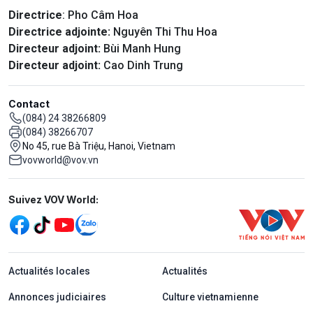
Directrice
: Pho Câm Hoa
Directrice adjointe:
Nguyên Thi Thu Hoa
Directeur adjoint:
Bùi Manh Hung
Directeur adjoint:
Cao Dinh Trung
Contact
(084) 24 38266809
(084) 38266707
No 45, rue Bà Triệu, Hanoi, Vietnam
vovworld@vov.vn
Mạng xã hội
Suivez VOV World:
menu footer tiếng Pháp
Actualités locales
Actualités
Annonces judiciaires
Culture vietnamienne