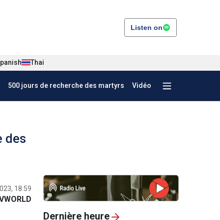
Listen on
panish
Thai
500 jours de recherche des martyrs
Vidéo
e des
2023, 18:59
VWORLD
Dernière heure