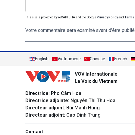
This site is protected by reCAPTCHA and the Google
Privacy Policy
and
Terms 
Votre commentaire sera examiné avant d'être publié
English
Vietnamese
Chinese
French
VOV Internationale
La Voix du Vietnam
Directrice
: Pho Câm Hoa
Directrice adjointe:
Nguyên Thi Thu Hoa
Directeur adjoint:
Bùi Manh Hung
Directeur adjoint:
Cao Dinh Trung
Contact