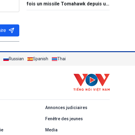
fois un missile Tomahawk depuis un
destroyer
ire
Russian
Spanish
Thai
áp
Annonces judiciaires
Fenêtre des jeunes
ie
Media