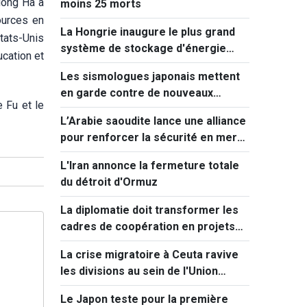
Hông Hà a
moins 25 morts
ources en
La Hongrie inaugure le plus grand
tats-Unis
système de stockage d'énergie
ucation et
d'Europe centrale
Les sismologues japonais mettent
en garde contre de nouveaux
 Fu et le
séismes majeurs après celui de
L’Arabie saoudite lance une alliance
Kumamoto
pour renforcer la sécurité en mer
Rouge
L'Iran annonce la fermeture totale
du détroit d'Ormuz
La diplomatie doit transformer les
cadres de coopération en projets
concrets
La crise migratoire à Ceuta ravive
les divisions au sein de l'Union
européenne
Le Japon teste pour la première