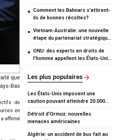
mécanisme exceptionnel pour Hô
Comment les Bahnars s’attirent-
●
Chi Minh-ville
ils de bonnes récoltes?
Vietnam-Australie: une nouvelle
●
étape du partenariat stratégique
global
ONU: des experts en droits de
●
l'homme appellent les États-Unis
à lever les sanctions contre Cuba
Les plus populaires
aité que
Pays-Bas
Les États-Unis imposent une
caution pouvant atteindre 20.000
ctifs de
dollars pour les demandes de visa
ources en
Détroit d'Ormuz: nouvelles
de ressortissants de 50 pays
a affirmé
menaces américaines
Algérie: un accident de bus fait au