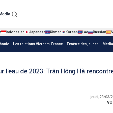
iện tiếng Pháp
Media
n
Indonesian
Japanese
Khmer
Korean
Lao
Russian
S
honie
Les relations Vietnam-France
Fenêtre des jeunes
Media
r l'eau de 2023: Trân Hông Hà rencontr
jeudi, 23/03/
VO