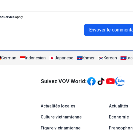
of Service
apply.
Envoyer le commenta
German
Indonesian
Japanese
Khmer
Korean
Lao
Mạng xã hội
Suivez VOV World:
menu footer tiếng Ph
Actualités locales
Actualités
Culture vietnamienne
Economie
Figure vietnamienne
Francophon