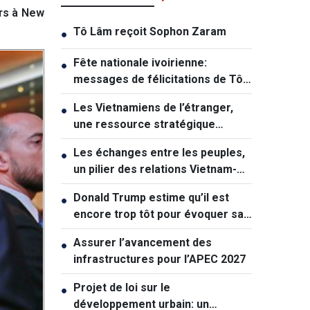
ars à New
Tô Lâm reçoit Sophon Zaram
●
Fête nationale ivoirienne:
●
messages de félicitations de Tô
Lâm et de Lê Hoài Trung
Les Vietnamiens de l’étranger,
●
une ressource stratégique
majeure contribuant au
Les échanges entre les peuples,
●
renforcement de la puissance
un pilier des relations Vietnam-
nationale
Australie
Donald Trump estime qu’il est
●
encore trop tôt pour évoquer sa
succession politique
Assurer l’avancement des
●
infrastructures pour l’APEC 2027
Projet de loi sur le
●
développement urbain: un