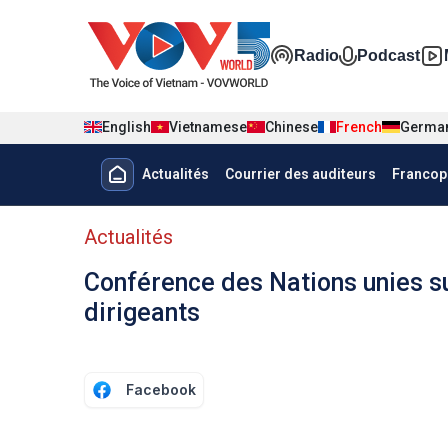
Nhảy đến nội dung
Đa phương t
Radio
Podcast
English
Vietnamese
Chinese
French
Germa
Menu trang chủ tiếng Pháp
Actualités
Courrier des auditeurs
Francop
menu phụ tiếng Pháp
Actualités
Conférence des Nations unies su
dirigeants
Facebook