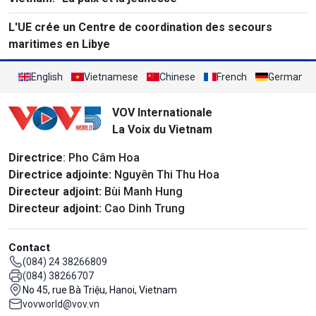
L'UE crée un Centre de coordination des secours
maritimes en Libye
English
Vietnamese
Chinese
French
German
VOV Internationale
La Voix du Vietnam
Directrice
: Pho Câm Hoa
Directrice adjointe:
Nguyên Thi Thu Hoa
Directeur adjoint:
Bùi Manh Hung
Directeur adjoint:
Cao Dinh Trung
Contact
(084) 24 38266809
(084) 38266707
No 45, rue Bà Triệu, Hanoi, Vietnam
vovworld@vov.vn