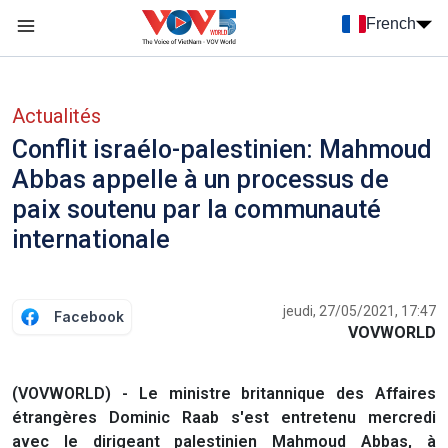
Nhảy đến nội dung
French
Menu trang chủ tiếng Pháp
menu phụ tiếng Pháp
Actualités
Conflit israélo-palestinien: Mahmoud
Abbas appelle à un processus de
paix soutenu par la communauté
internationale
jeudi, 27/05/2021, 17:47
Facebook
VOVWORLD
(VOVWORLD) - Le ministre britannique des Affaires
étrangères Dominic Raab s'est entretenu mercredi
avec le dirigeant palestinien Mahmoud Abbas, à