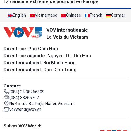
La canicule extrême se poursuit en Europe
English
Vietnamese
Chinese
French
German
VOV Internationale
La Voix du Vietnam
Directrice
: Pho Câm Hoa
Directrice adjointe:
Nguyên Thi Thu Hoa
Directeur adjoint:
Bùi Manh Hung
Directeur adjoint:
Cao Dinh Trung
Contact
(084) 24 38266809
(084) 38266707
No 45, rue Bà Triệu, Hanoi, Vietnam
vovworld@vov.vn
Mạng xã hội
Suivez VOV World: