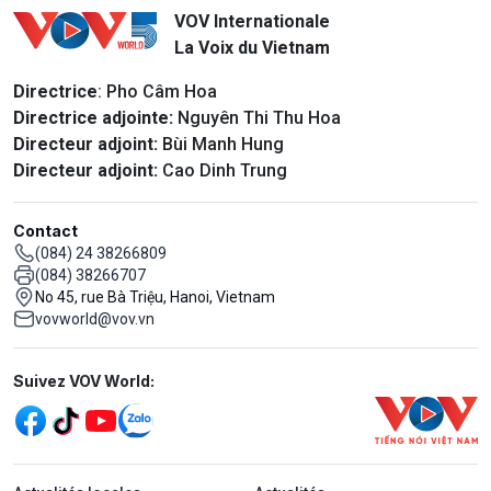
VOV Internationale
La Voix du Vietnam
Directrice
: Pho Câm Hoa
Directrice adjointe:
Nguyên Thi Thu Hoa
Directeur adjoint:
Bùi Manh Hung
Directeur adjoint:
Cao Dinh Trung
Contact
(084) 24 38266809
(084) 38266707
No 45, rue Bà Triệu, Hanoi, Vietnam
vovworld@vov.vn
Mạng xã hội
Suivez VOV World:
menu footer tiếng Pháp