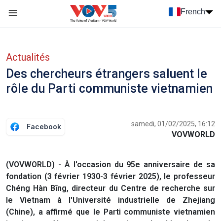
Nhảy đến nội dung
French
Menu trang chủ tiếng Pháp
menu phụ tiếng Pháp
Actualités
Des chercheurs étrangers saluent le
rôle du Parti communiste vietnamien
samedi, 01/02/2025, 16:12
Facebook
VOVWORLD
(VOVWORLD) - À l'occasion du 95e anniversaire de sa
fondation (3 février 1930-3 février 2025), le professeur
Chéng Hàn Bīng, directeur du Centre de recherche sur
le Vietnam à l'Université industrielle de Zhejiang
(Chine), a affirmé que le Parti communiste vietnamien