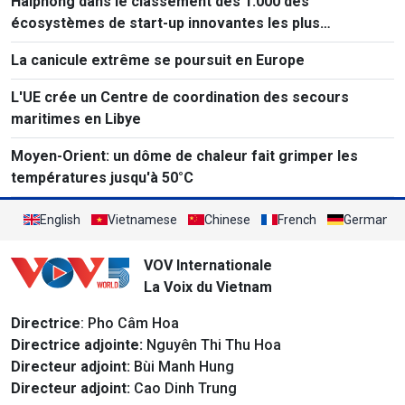
Haiphong dans le classement des 1.000 des
écosystèmes de start-up innovantes les plus
performants au monde
La canicule extrême se poursuit en Europe
L'UE crée un Centre de coordination des secours
maritimes en Libye
Moyen-Orient: un dôme de chaleur fait grimper les
températures jusqu'à 50°C
English
Vietnamese
Chinese
French
German
VOV Internationale
La Voix du Vietnam
Directrice
: Pho Câm Hoa
Directrice adjointe:
Nguyên Thi Thu Hoa
Directeur adjoint:
Bùi Manh Hung
Directeur adjoint:
Cao Dinh Trung