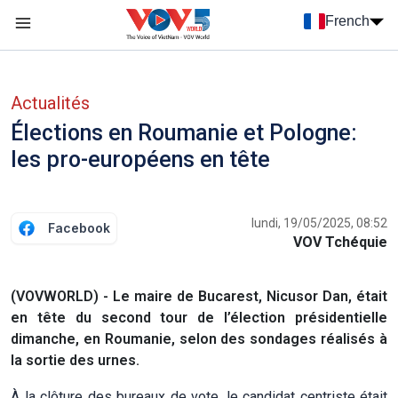
Nhảy đến nội dung
French
Menu trang chủ tiếng Pháp
menu phụ tiếng Pháp
Actualités
Élections en Roumanie et Pologne:
les pro-européens en tête
lundi, 19/05/2025, 08:52
Facebook
VOV Tchéquie
(VOVWORLD) - Le maire de Bucarest, Nicusor Dan, était
en tête du second tour de l’élection présidentielle
dimanche, en Roumanie, selon des sondages réalisés à
la sortie des urnes.
À la clôture des bureaux de vote, le candidat centriste était