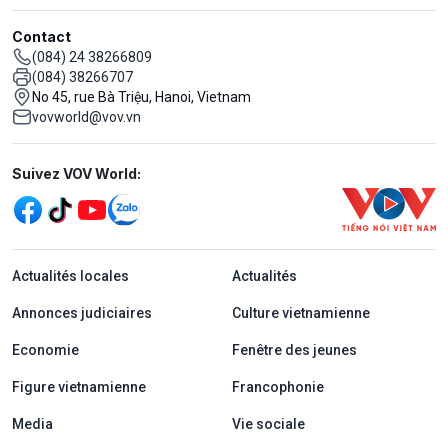
Contact
(084) 24 38266809
(084) 38266707
No 45, rue Bà Triệu, Hanoi, Vietnam
vovworld@vov.vn
Mạng xã hội
Suivez VOV World:
menu footer tiếng Pháp
Actualités locales
Actualités
Annonces judiciaires
Culture vietnamienne
Economie
Fenêtre des jeunes
Figure vietnamienne
Francophonie
Media
Vie sociale