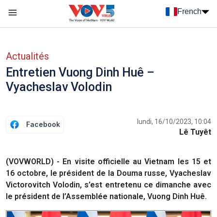
Nhảy đến nội dung
French
Menu trang chủ tiếng Pháp
menu phụ tiếng Pháp
Actualités
Entretien Vuong Dinh Huê –
Vyacheslav Volodin
lundi, 16/10/2023, 10:04
Facebook
Lê Tuyêt
(VOVWORLD) - En visite officielle au Vietnam les 15 et
16 octobre, le président de la Douma russe, Vyacheslav
Victorovitch Volodin, s’est entretenu ce dimanche avec
le président de l’Assemblée nationale, Vuong Dinh Huê.