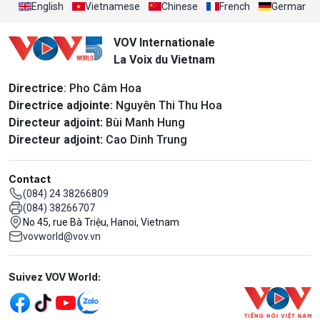
English
Vietnamese
Chinese
French
German
VOV Internationale
La Voix du Vietnam
Directrice
: Pho Câm Hoa
Directrice adjointe:
Nguyên Thi Thu Hoa
Directeur adjoint:
Bùi Manh Hung
Directeur adjoint:
Cao Dinh Trung
Contact
(084) 24 38266809
(084) 38266707
No 45, rue Bà Triệu, Hanoi, Vietnam
vovworld@vov.vn
Mạng xã hội
Suivez VOV World: