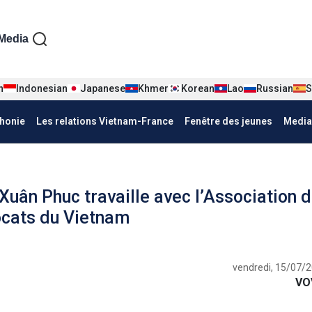
iện tiếng Pháp
Media
n
Indonesian
Japanese
Khmer
Korean
Lao
Russian
S
honie
Les relations Vietnam-France
Fenêtre des jeunes
Media
 Xuân Phuc travaille avec l’Association 
vocats du Vietnam
vendredi, 15/07/2
VO