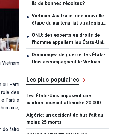
ils de bonnes récoltes?
Vietnam-Australie: une nouvelle
●
étape du partenariat stratégique
global
ONU: des experts en droits de
●
l'homme appellent les États-Unis
à lever les sanctions contre Cuba
Dommages de guerre: les États-
●
Unis accompagnent le Vietnam
du Vietnam
Les plus populaires
n du Parti
 rôle des
Les États-Unis imposent une
le Parti a
caution pouvant atteindre 20.000
 humaine,
dollars pour les demandes de visa
Algérie: un accident de bus fait au
de ressortissants de 50 pays
moins 25 morts
 de faire