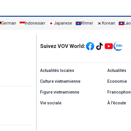
German
Indonesian
Japanese
Khmer
Korean
Lao
Mạng xã hội
Suivez VOV World:
menu footer tiếng Ph
Actualités locales
Actualités
Culture vietnamienne
Economie
Figure vietnamienne
Francophon
Vie sociale
À l'écoute