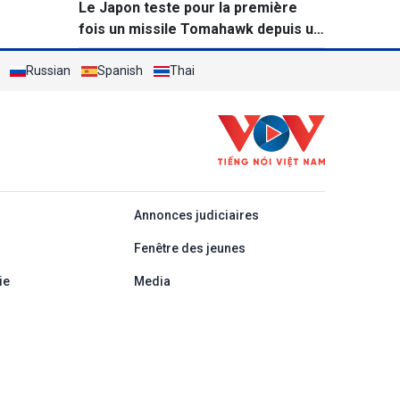
Le Japon teste pour la première
fois un missile Tomahawk depuis un
destroyer
Russian
Spanish
Thai
áp
Annonces judiciaires
Fenêtre des jeunes
ie
Media