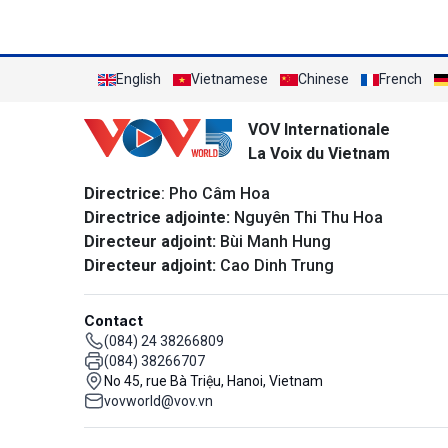
English
Vietnamese
Chinese
French
VOV Internationale
La Voix du Vietnam
Directrice
: Pho Câm Hoa
Directrice adjointe:
Nguyên Thi Thu Hoa
Directeur adjoint:
Bùi Manh Hung
Directeur adjoint:
Cao Dinh Trung
Contact
(084) 24 38266809
(084) 38266707
No 45, rue Bà Triệu, Hanoi, Vietnam
vovworld@vov.vn