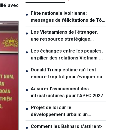
illé avec
Fête nationale ivoirienne:
●
messages de félicitations de Tô
Lâm et de Lê Hoài Trung
Les Vietnamiens de l’étranger,
●
une ressource stratégique
majeure contribuant au
Les échanges entre les peuples,
●
renforcement de la puissance
un pilier des relations Vietnam-
nationale
Australie
Donald Trump estime qu’il est
●
encore trop tôt pour évoquer sa
succession politique
Assurer l’avancement des
●
infrastructures pour l’APEC 2027
Projet de loi sur le
●
développement urbain: un
mécanisme exceptionnel pour Hô
Comment les Bahnars s’attirent-
●
Chi Minh-ville