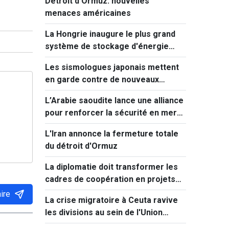
Détroit d'Ormuz: nouvelles
menaces américaines
La Hongrie inaugure le plus grand
système de stockage d'énergie
d'Europe centrale
Les sismologues japonais mettent
en garde contre de nouveaux
séismes majeurs après celui de
L’Arabie saoudite lance une alliance
Kumamoto
pour renforcer la sécurité en mer
Rouge
L'Iran annonce la fermeture totale
du détroit d'Ormuz
La diplomatie doit transformer les
cadres de coopération en projets
concrets
ire
La crise migratoire à Ceuta ravive
les divisions au sein de l'Union
européenne