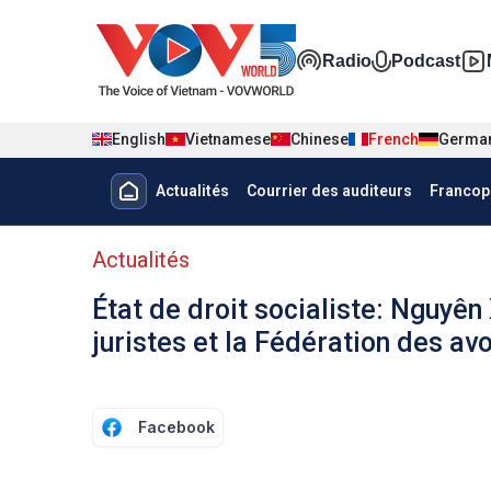
Nhảy đến nội dung
Đa phương t
Radio
Podcast
English
Vietnamese
Chinese
French
Germa
Menu trang chủ tiếng Pháp
Actualités
Courrier des auditeurs
Francop
menu phụ tiếng Pháp
Actualités
État de droit socialiste: Nguyên
juristes et la Fédération des a
Facebook