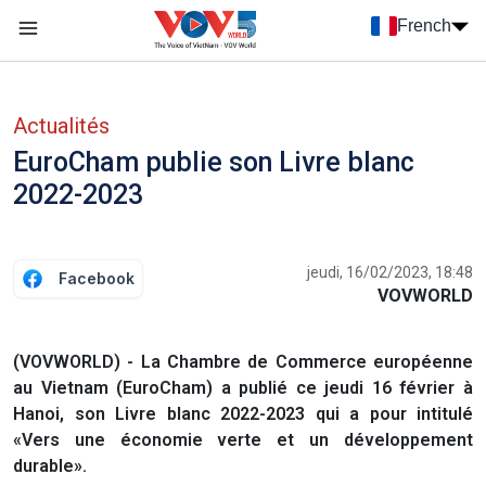
Nhảy đến nội dung
French
Menu trang chủ tiếng Pháp
menu phụ tiếng Pháp
Actualités
EuroCham publie son Livre blanc
2022-2023
jeudi, 16/02/2023, 18:48
Facebook
VOVWORLD
(VOVWORLD) - La Chambre de Commerce européenne
au Vietnam (EuroCham) a publié ce jeudi 16 février à
Hanoi, son Livre blanc 2022-2023 qui a pour intitulé
«Vers une économie verte et un développement
durable».