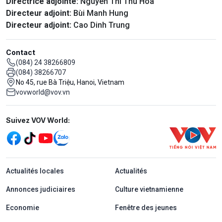
Directrice adjointe:
Nguyên Thi Thu Hoa
Directeur adjoint:
Bùi Manh Hung
Directeur adjoint:
Cao Dinh Trung
Contact
(084) 24 38266809
(084) 38266707
No 45, rue Bà Triệu, Hanoi, Vietnam
vovworld@vov.vn
Mạng xã hội
Suivez VOV World:
menu footer tiếng Pháp
Actualités locales
Actualités
Annonces judiciaires
Culture vietnamienne
Economie
Fenêtre des jeunes