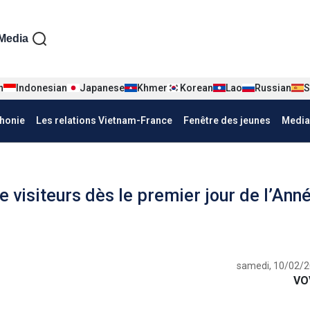
iện tiếng Pháp
Media
n
Indonesian
Japanese
Khmer
Korean
Lao
Russian
S
honie
Les relations Vietnam-France
Fenêtre des jeunes
Media
e visiteurs dès le premier jour de l’Ann
samedi, 10/02/2
VO