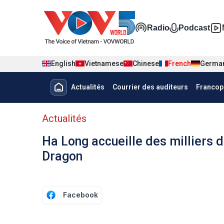
Nhảy đến nội dung
Đa phương t
Radio
Podcast
English
Vietnamese
Chinese
French
Germa
Menu trang chủ tiếng Pháp
Actualités
Courrier des auditeurs
Francop
menu phụ tiếng Pháp
Actualités
Ha Long accueille des milliers d
Dragon
Facebook