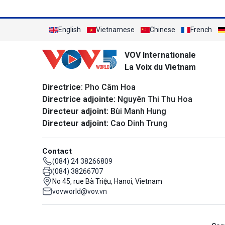
English
Vietnamese
Chinese
French
VOV Internationale
La Voix du Vietnam
Directrice
: Pho Câm Hoa
Directrice adjointe:
Nguyên Thi Thu Hoa
Directeur adjoint:
Bùi Manh Hung
Directeur adjoint:
Cao Dinh Trung
Contact
(084) 24 38266809
(084) 38266707
No 45, rue Bà Triệu, Hanoi, Vietnam
vovworld@vov.vn