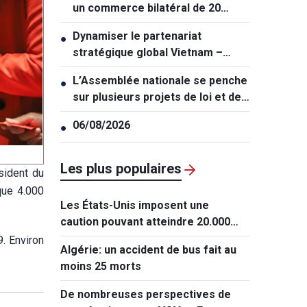
un commerce bilatéral de 20
milliards de dollars
Dynamiser le partenariat
●
stratégique global Vietnam –
Thaïlande
L’Assemblée nationale se penche
●
sur plusieurs projets de loi et de
résolution majeurs
06/08/2026
●
Les plus populaires
sident du
que 4.000
Les États-Unis imposent une
caution pouvant atteindre 20.000
dollars pour les demandes de visa
. Environ
Algérie: un accident de bus fait au
de ressortissants de 50 pays
moins 25 morts
De nombreuses perspectives de