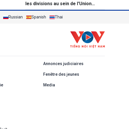
les divisions au sein de l'Union
européenne
Russian
Spanish
Thai
áp
Annonces judiciaires
Fenêtre des jeunes
ie
Media