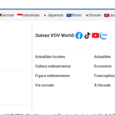
German
Indonesian
Japanese
Khmer
Korean
Lao
Mạng xã hội
Suivez VOV World:
menu footer tiếng Ph
Actualités locales
Actualités
Culture vietnamienne
Economie
Figure vietnamienne
Francophon
Vie sociale
À l'écoute