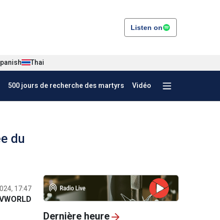
Listen on
panish
Thai
500 jours de recherche des martyrs
Vidéo
ée du
024, 17:47
VWORLD
Dernière heure