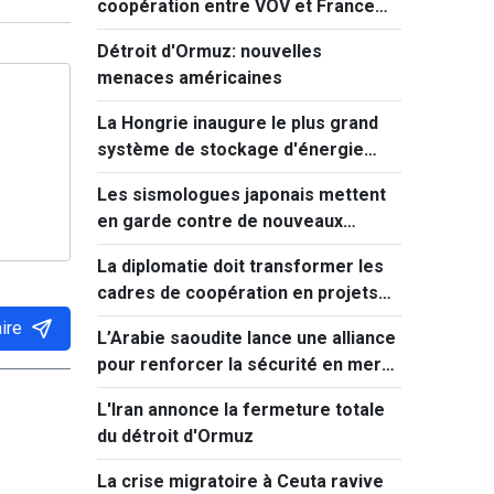
coopération entre VOV et France
Médias Monde
Détroit d'Ormuz: nouvelles
menaces américaines
La Hongrie inaugure le plus grand
système de stockage d'énergie
d'Europe centrale
Les sismologues japonais mettent
en garde contre de nouveaux
séismes majeurs après celui de
La diplomatie doit transformer les
Kumamoto
cadres de coopération en projets
concrets
ire
L’Arabie saoudite lance une alliance
pour renforcer la sécurité en mer
Rouge
L'Iran annonce la fermeture totale
du détroit d'Ormuz
La crise migratoire à Ceuta ravive