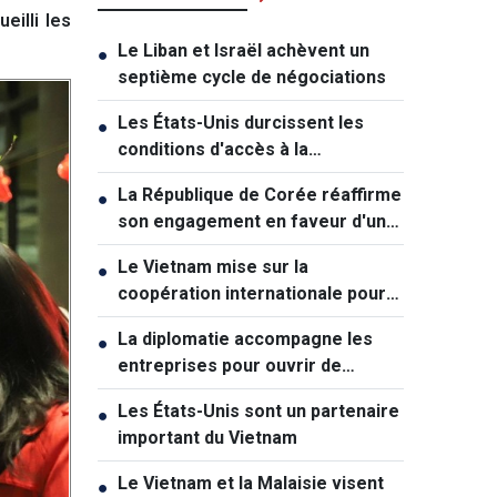
eilli les
Le Liban et Israël achèvent un
●
septième cycle de négociations
Les États-Unis durcissent les
●
conditions d'accès à la
citoyenneté par le droit du sol
La République de Corée réaffirme
●
son engagement en faveur d'une
coexistence pacifique avec la
Le Vietnam mise sur la
●
RPDC
coopération internationale pour
dynamiser la promotion
La diplomatie accompagne les
●
touristique
entreprises pour ouvrir de
nouvelles perspectives de
Les États-Unis sont un partenaire
●
développement
important du Vietnam
Le Vietnam et la Malaisie visent
●