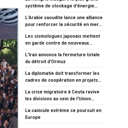
système de stockage d'énergie
d'Europe centrale
L’Arabie saoudite lance une alliance
pour renforcer la sécurité en mer
Rouge
Les sismologues japonais mettent
en garde contre de nouveaux
séismes majeurs après celui de
L'Iran annonce la fermeture totale
Kumamoto
du détroit d'Ormuz
La diplomatie doit transformer les
cadres de coopération en projets
concrets
La crise migratoire à Ceuta ravive
les divisions au sein de l'Union
européenne
La canicule extrême se poursuit en
Europe