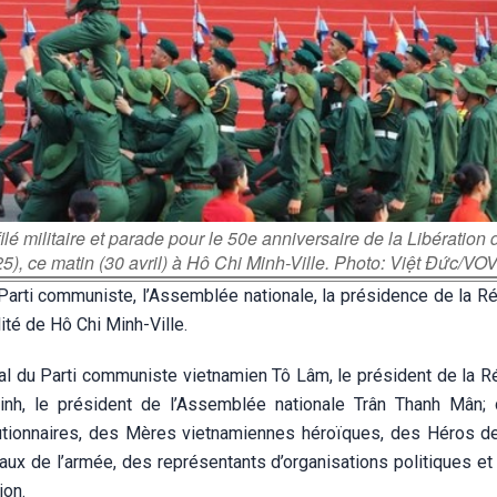
lé militaire et parade pour le 50e anniversaire de la Libération 
5), ce matin (30 avril) à Hô Chi Minh-Ville. Photo: Việt Đức/VO
Parti communiste, l’Assemblée nationale, la présidence de la Ré
lité de Hô Chi Minh-Ville.
ral du Parti communiste vietnamien Tô Lâm, le président de la R
nh, le président de l’Assemblée nationale Trân Thanh Mân; 
volutionnaires, des Mères vietnamiennes héroïques, des Héros d
ux de l’armée, des représentants d’organisations politiques et 
ion.