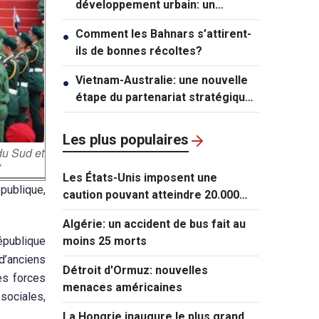
développement urbain: un
mécanisme exceptionnel pour Hô
Comment les Bahnars s’attirent-
●
Chi Minh-ville
ils de bonnes récoltes?
Vietnam-Australie: une nouvelle
●
étape du partenariat stratégique
global
Les plus populaires
du Sud et
V
Les États-Unis imposent une
publique,
caution pouvant atteindre 20.000
dollars pour les demandes de visa
Algérie: un accident de bus fait au
de ressortissants de 50 pays
épublique
moins 25 morts
d’anciens
Détroit d'Ormuz: nouvelles
es forces
menaces américaines
sociales,
La Hongrie inaugure le plus grand