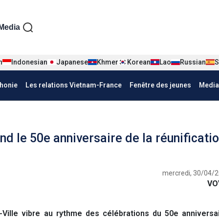
iện tiếng Pháp
Media
n
Indonesian
Japanese
Khmer
Korean
Lao
Russian
S
honie
Les relations Vietnam-France
Fenêtre des jeunes
Media
nd le 50e anniversaire de la réunificati
mercredi, 30/04/2
VO
Ville vibre au rythme des célébrations du 50e anniversai