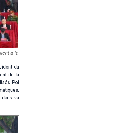
tent à la
ésident du
ent de la
lisés Pei
matiques,
n dans sa