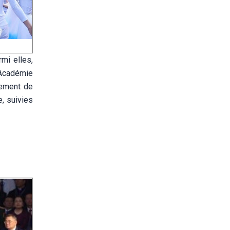
mi elles,
l’Académie
iement de
e, suivies