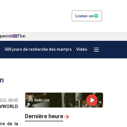
Listen on
panish
Thai
500 jours de recherche des martyrs
Vidéo
on
025, 08:00
VWORLD
Dernière heure
re de la