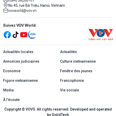
(084) 38266707
No 45, rue Bà Triệu, Hanoi, Vietnam
vovworld@vov.vn
Mạng xã hội
Suivez VOV World:
menu footer tiếng Pháp
Actualités locales
Actualités
Annonces judiciaires
Culture vietnamienne
Economie
Fenêtre des jeunes
Figure vietnamienne
Francophonie
Media
Vie sociale
À l'écoute
Copyright © VOV5. All rights reserved. Developed and operated
by SolidTech