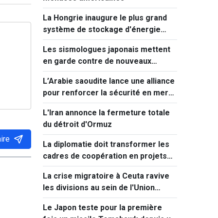
La Hongrie inaugure le plus grand
système de stockage d'énergie
d'Europe centrale
Les sismologues japonais mettent
en garde contre de nouveaux
séismes majeurs après celui de
L’Arabie saoudite lance une alliance
Kumamoto
pour renforcer la sécurité en mer
Rouge
L'Iran annonce la fermeture totale
du détroit d'Ormuz
ire
La diplomatie doit transformer les
cadres de coopération en projets
concrets
La crise migratoire à Ceuta ravive
les divisions au sein de l'Union
européenne
Le Japon teste pour la première