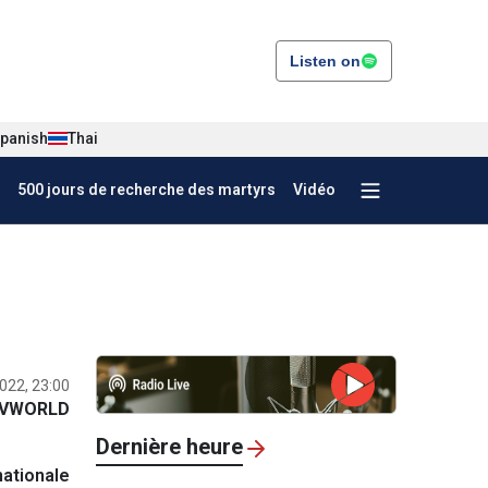
Listen on
panish
Thai
500 jours de recherche des martyrs
Vidéo
022, 23:00
VWORLD
Dernière heure
ationale