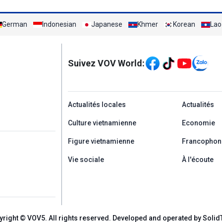
German
Indonesian
Japanese
Khmer
Korean
Lao
Mạng xã hội
Suivez VOV World:
menu footer tiếng Ph
Actualités locales
Actualités
Culture vietnamienne
Economie
Figure vietnamienne
Francophon
Vie sociale
À l'écoute
yright © VOV5. All rights reserved. Developed and operated by Solid