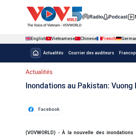
Nhảy đến nội dung
Đa phương t
Radio
Podcast
English
Vietnamese
Chinese
French
Germa
Menu trang chủ tiếng Pháp
Actualités
Courrier des auditeurs
Francop
menu phụ tiếng Pháp
Actualités
Inondations au Pakistan: Vuong
Facebook
(VOVWORLD) - À la nouvelle des inondations d