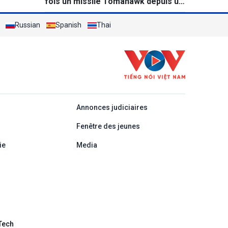
fois un missile Tomahawk depuis un
destroyer
Russian
Spanish
Thai
áp
Annonces judiciaires
Fenêtre des jeunes
ie
Media
Tech