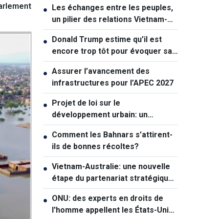
arlement
Les échanges entre les peuples,
●
un pilier des relations Vietnam-
Australie
Donald Trump estime qu’il est
●
encore trop tôt pour évoquer sa
succession politique
Assurer l’avancement des
●
infrastructures pour l’APEC 2027
Projet de loi sur le
●
développement urbain: un
mécanisme exceptionnel pour Hô
Comment les Bahnars s’attirent-
●
Chi Minh-ville
ils de bonnes récoltes?
Vietnam-Australie: une nouvelle
●
étape du partenariat stratégique
global
ONU: des experts en droits de
●
l'homme appellent les États-Unis