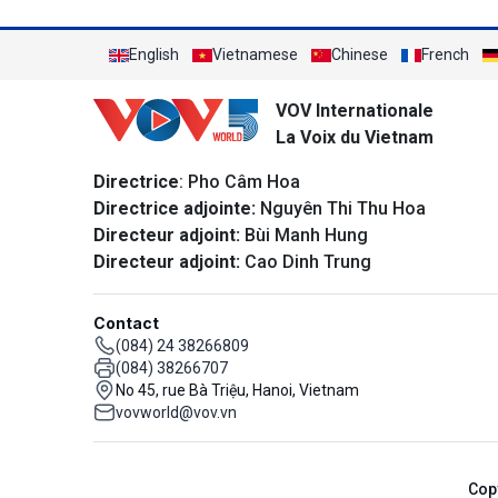
English
Vietnamese
Chinese
French
VOV Internationale
La Voix du Vietnam
Directrice
: Pho Câm Hoa
Directrice adjointe:
Nguyên Thi Thu Hoa
Directeur adjoint:
Bùi Manh Hung
Directeur adjoint:
Cao Dinh Trung
Contact
(084) 24 38266809
(084) 38266707
No 45, rue Bà Triệu, Hanoi, Vietnam
vovworld@vov.vn
Cop