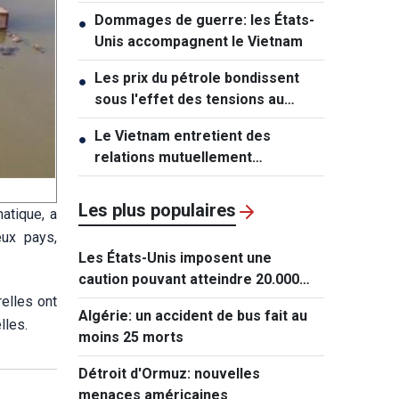
à lever les sanctions contre Cuba
Dommages de guerre: les États-
●
Unis accompagnent le Vietnam
Les prix du pétrole bondissent
●
sous l'effet des tensions au
Moyen-Orient
Le Vietnam entretient des
●
relations mutuellement
bénéfiques avec l’Australie et la
Nouvelle-Zélande
Les plus populaires
atique, a
eux pays,
Les États-Unis imposent une
caution pouvant atteindre 20.000
dollars pour les demandes de visa
elles ont
Algérie: un accident de bus fait au
de ressortissants de 50 pays
lles.
moins 25 morts
Détroit d'Ormuz: nouvelles
menaces américaines