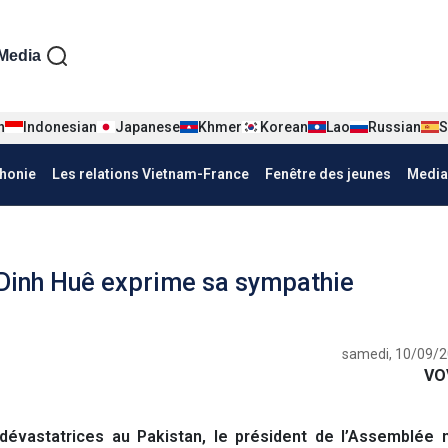
iện tiếng Pháp
Media
n
Indonesian
Japanese
Khmer
Korean
Lao
Russian
S
honie
Les relations Vietnam-France
Fenêtre des jeunes
Media
 Dinh Huê exprime sa sympathie
samedi, 10/09/2
VO
évastatrices au Pakistan, le président de l’Assemblée n