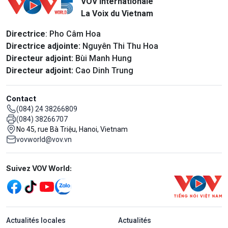
VOV Internationale
La Voix du Vietnam
Directrice
: Pho Câm Hoa
Directrice adjointe:
Nguyên Thi Thu Hoa
Directeur adjoint:
Bùi Manh Hung
Directeur adjoint:
Cao Dinh Trung
Contact
(084) 24 38266809
(084) 38266707
No 45, rue Bà Triệu, Hanoi, Vietnam
vovworld@vov.vn
Mạng xã hội
Suivez VOV World:
menu footer tiếng Pháp
Actualités locales
Actualités