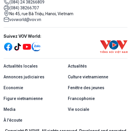
(084) 24 38266809
(084) 38266707
No 45, rue Bà Triệu, Hanoi, Vietnam
vovworld@vov.vn
Mạng xã hội
Suivez VOV World:
menu footer tiếng Pháp
Actualités locales
Actualités
Annonces judiciaires
Culture vietnamienne
Economie
Fenêtre des jeunes
Figure vietnamienne
Francophonie
Media
Vie sociale
À l'écoute
Copyright © VOV5. All rights reserved. Developed and operated