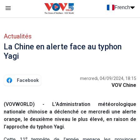
Nhảy đến nội dung
French
Menu trang chủ tiếng Pháp
menu phụ tiếng Pháp
Actualités
La Chine en alerte face au typhon
Yagi
mercredi, 04/09/2024, 18:15
Facebook
VOV Chine
(VOVWORLD) - L’Administration météorologique
nationale chinoise a déclenché ce mercredi une alerte
orange, le deuxième niveau le plus élevé, en raison de
l’approche du typhon Yagi.
e
Cette 11
tempête de l’année menace les provinces