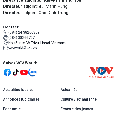
Directrice adjointe:
Nguyên Thi Thu Hoa
Directeur adjoint:
Bùi Manh Hung
Directeur adjoint:
Cao Dinh Trung
Contact
(084) 24 38266809
(084) 38266707
No 45, rue Bà Triệu, Hanoi, Vietnam
vovworld@vov.vn
Mạng xã hội
Suivez VOV World:
menu footer tiếng Pháp
Actualités locales
Actualités
Annonces judiciaires
Culture vietnamienne
Economie
Fenêtre des jeunes