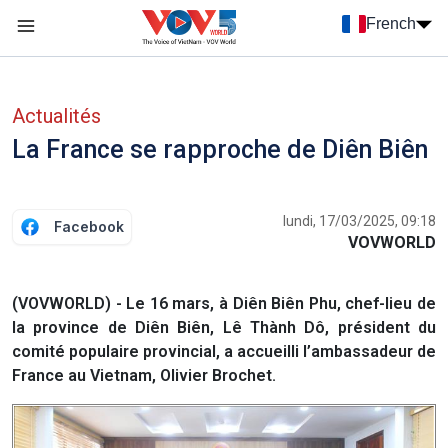
Nhảy đến nội dung
French
Menu trang chủ tiếng Pháp
menu phụ tiếng Pháp
Actualités
La France se rapproche de Diên Biên
lundi, 17/03/2025, 09:18
Facebook
VOVWORLD
(VOVWORLD) - Le 16 mars, à Diên Biên Phu, chef-lieu de
la province de Diên Biên, Lê Thành Dô, président du
comité populaire provincial, a accueilli l’ambassadeur de
France au Vietnam, Olivier Brochet.