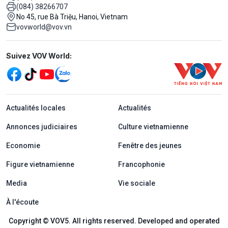
(084) 38266707
No 45, rue Bà Triệu, Hanoi, Vietnam
vovworld@vov.vn
Mạng xã hội
Suivez VOV World:
menu footer tiếng Pháp
Actualités locales
Actualités
Annonces judiciaires
Culture vietnamienne
Economie
Fenêtre des jeunes
Figure vietnamienne
Francophonie
Media
Vie sociale
À l'écoute
Copyright © VOV5. All rights reserved. Developed and operated