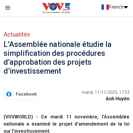
Nhảy đến nội dung
French
Menu trang chủ tiếng Pháp
menu phụ tiếng Pháp
Actualités
L’Assemblée nationale étudie la
simplification des procédures
d’approbation des projets
d’investissement
mardi, 11/11/2025, 17:53
Facebook
Anh Huyên
(VOVWORLD) - Ce mardi 11 novembre, l’Assemblée
nationale a examiné le projet d’amendement de la loi
sur l’investissement.