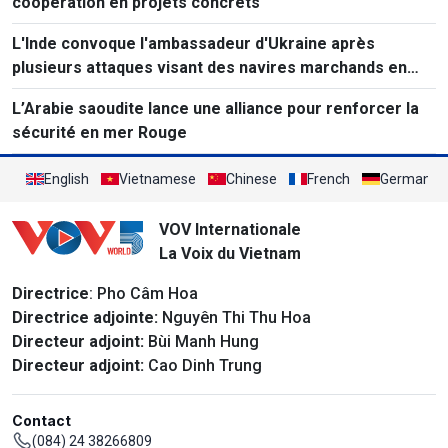
coopération en projets concrets
L'Inde convoque l'ambassadeur d'Ukraine après
plusieurs attaques visant des navires marchands en
mer Noire.
L’Arabie saoudite lance une alliance pour renforcer la
sécurité en mer Rouge
English
Vietnamese
Chinese
French
German
VOV Internationale
La Voix du Vietnam
Directrice
: Pho Câm Hoa
Directrice adjointe:
Nguyên Thi Thu Hoa
Directeur adjoint:
Bùi Manh Hung
Directeur adjoint:
Cao Dinh Trung
Contact
(084) 24 38266809