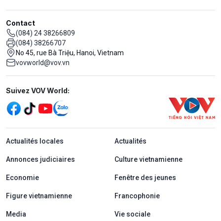
Contact
(084) 24 38266809
(084) 38266707
No 45, rue Bà Triệu, Hanoi, Vietnam
vovworld@vov.vn
Mạng xã hội
Suivez VOV World:
menu footer tiếng Pháp
Actualités locales
Actualités
Annonces judiciaires
Culture vietnamienne
Economie
Fenêtre des jeunes
Figure vietnamienne
Francophonie
Media
Vie sociale