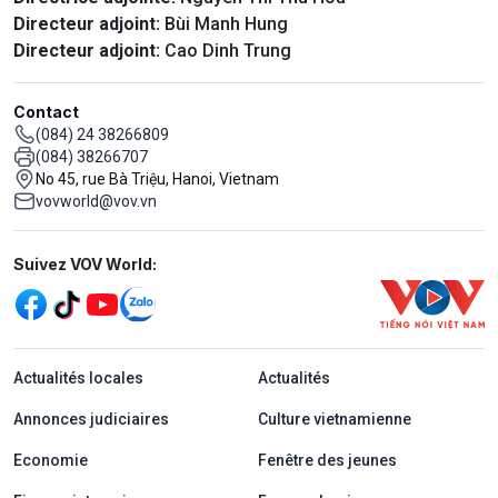
Directeur adjoint:
Bùi Manh Hung
Directeur adjoint:
Cao Dinh Trung
Contact
(084) 24 38266809
(084) 38266707
No 45, rue Bà Triệu, Hanoi, Vietnam
vovworld@vov.vn
Mạng xã hội
Suivez VOV World:
menu footer tiếng Pháp
Actualités locales
Actualités
Annonces judiciaires
Culture vietnamienne
Economie
Fenêtre des jeunes