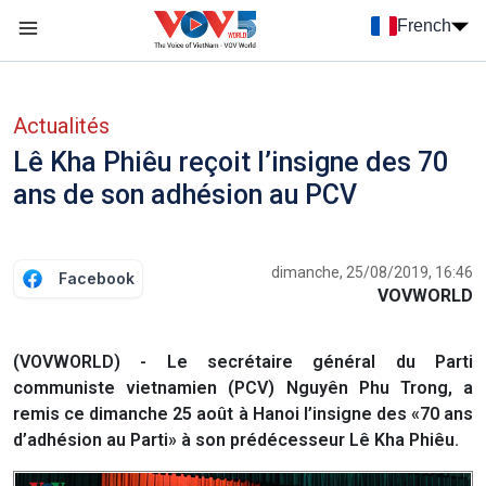
Nhảy đến nội dung
French
Menu trang chủ tiếng Pháp
menu phụ tiếng Pháp
Actualités
Lê Kha Phiêu reçoit l’insigne des 70
ans de son adhésion au PCV
dimanche, 25/08/2019, 16:46
Facebook
VOVWORLD
(VOVWORLD) - Le secrétaire général du Parti
communiste vietnamien (PCV) Nguyên Phu Trong, a
remis ce dimanche 25 août à Hanoi l’insigne des «70 ans
d’adhésion au Parti» à son prédécesseur Lê Kha Phiêu.