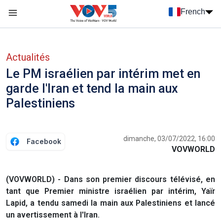
Nhảy đến nội dung
French
Menu trang chủ tiếng Pháp
menu phụ tiếng Pháp
Actualités
Le PM israélien par intérim met en
garde l'Iran et tend la main aux
Palestiniens
dimanche, 03/07/2022, 16:00
Facebook
VOVWORLD
(VOVWORLD) - Dans son premier discours télévisé, en
tant que Premier ministre israélien par intérim, Yaïr
Lapid, a tendu samedi la main aux Palestiniens et lancé
un avertissement à l'Iran.