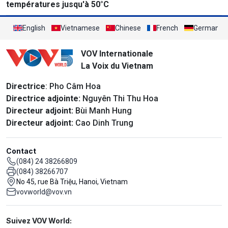
températures jusqu'à 50°C
English
Vietnamese
Chinese
French
German
VOV Internationale
La Voix du Vietnam
Directrice
: Pho Câm Hoa
Directrice adjointe:
Nguyên Thi Thu Hoa
Directeur adjoint:
Bùi Manh Hung
Directeur adjoint:
Cao Dinh Trung
Contact
(084) 24 38266809
(084) 38266707
No 45, rue Bà Triệu, Hanoi, Vietnam
vovworld@vov.vn
Mạng xã hội
Suivez VOV World: