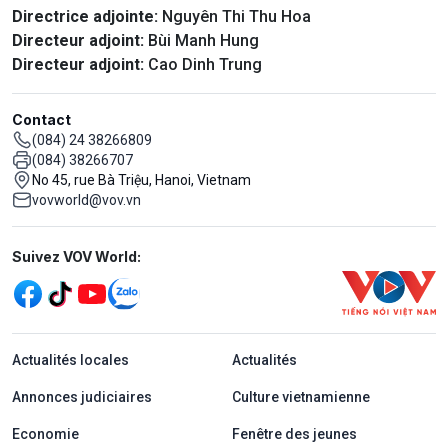
Directrice adjointe:
Nguyên Thi Thu Hoa
Directeur adjoint:
Bùi Manh Hung
Directeur adjoint:
Cao Dinh Trung
Contact
(084) 24 38266809
(084) 38266707
No 45, rue Bà Triệu, Hanoi, Vietnam
vovworld@vov.vn
Mạng xã hội
Suivez VOV World:
menu footer tiếng Pháp
Actualités locales
Actualités
Annonces judiciaires
Culture vietnamienne
Economie
Fenêtre des jeunes