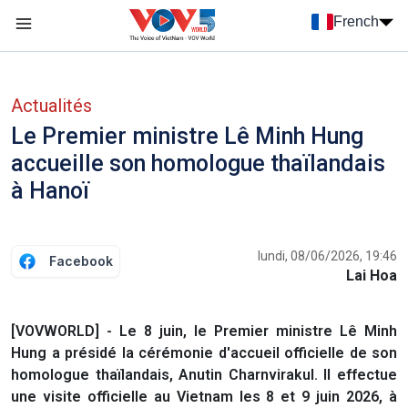
Nhảy đến nội dung
French
Menu trang chủ tiếng Pháp
menu phụ tiếng Pháp
Actualités
Le Premier ministre Lê Minh Hung
accueille son homologue thaïlandais
à Hanoï
lundi, 08/06/2026, 19:46
Facebook
Lai Hoa
[VOVWORLD] - Le 8 juin, le Premier ministre Lê Minh
Hung a présidé la cérémonie d'accueil officielle de son
homologue thaïlandais, Anutin Charnvirakul. Il effectue
une visite officielle au Vietnam les 8 et 9 juin 2026, à