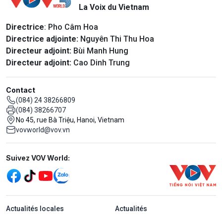
La Voix du Vietnam
Directrice
: Pho Câm Hoa
Directrice adjointe:
Nguyên Thi Thu Hoa
Directeur adjoint:
Bùi Manh Hung
Directeur adjoint:
Cao Dinh Trung
Contact
(084) 24 38266809
(084) 38266707
No 45, rue Bà Triệu, Hanoi, Vietnam
vovworld@vov.vn
Mạng xã hội
Suivez VOV World:
menu footer tiếng Pháp
Actualités locales
Actualités