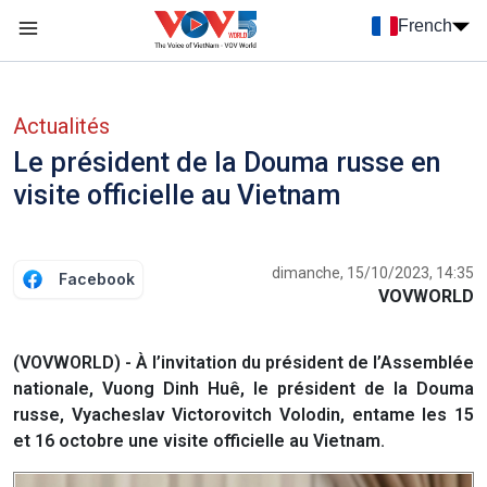
Nhảy đến nội dung
French
Menu trang chủ tiếng Pháp
menu phụ tiếng Pháp
Actualités
Le président de la Douma russe en
visite officielle au Vietnam
dimanche, 15/10/2023, 14:35
Facebook
VOVWORLD
(VOVWORLD) - À l’invitation du président de l’Assemblée
nationale, Vuong Dinh Huê, le président de la Douma
russe, Vyacheslav Victorovitch Volodin, entame les 15
et 16 octobre une visite officielle au Vietnam.