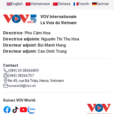
English
Vietnamese
Chinese
French
German
VOV Internationale
La Voix du Vietnam
Directrice
: Pho Câm Hoa
Directrice adjointe:
Nguyên Thi Thu Hoa
Directeur adjoint:
Bùi Manh Hung
Directeur adjoint:
Cao Dinh Trung
Contact
(084) 24 38266809
(084) 38266707
No 45, rue Bà Triệu, Hanoi, Vietnam
vovworld@vov.vn
Mạng xã hội
Suivez VOV World: