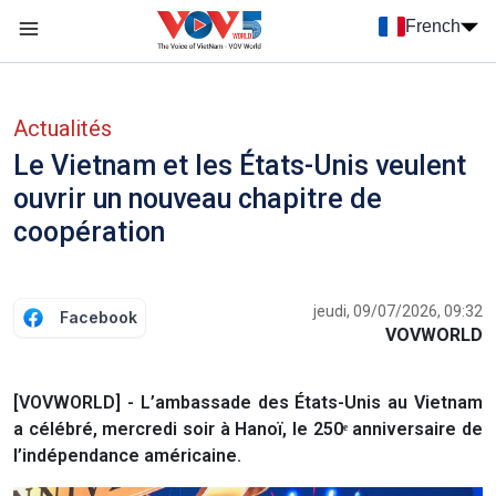
Nhảy đến nội dung
French
Menu trang chủ tiếng Pháp
menu phụ tiếng Pháp
Actualités
Le Vietnam et les États-Unis veulent
ouvrir un nouveau chapitre de
coopération
jeudi, 09/07/2026, 09:32
Facebook
VOVWORLD
[VOVWORLD] - L’ambassade des États-Unis au Vietnam
a célébré, mercredi soir à Hanoï, le 250ᵉ anniversaire de
l’indépendance américaine.