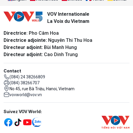
VOV Internationale
La Voix du Vietnam
Directrice
: Pho Câm Hoa
Directrice adjointe:
Nguyên Thi Thu Hoa
Directeur adjoint:
Bùi Manh Hung
Directeur adjoint:
Cao Dinh Trung
Contact
(084) 24 38266809
(084) 38266707
No 45, rue Bà Triệu, Hanoi, Vietnam
vovworld@vov.vn
Mạng xã hội
Suivez VOV World: