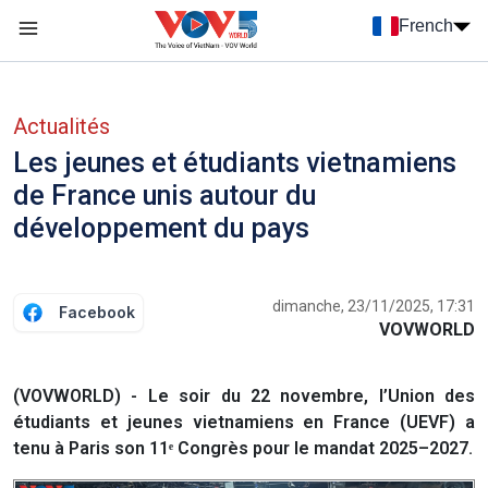
Nhảy đến nội dung
French
Menu trang chủ tiếng Pháp
menu phụ tiếng Pháp
Actualités
Les jeunes et étudiants vietnamiens
de France unis autour du
développement du pays
dimanche, 23/11/2025, 17:31
Facebook
VOVWORLD
(VOVWORLD) - Le soir du 22 novembre, l’Union des
étudiants et jeunes vietnamiens en France (UEVF) a
tenu à Paris son 11ᵉ Congrès pour le mandat 2025–2027.