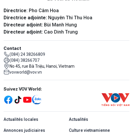
Directrice
: Pho Câm Hoa
Directrice adjointe:
Nguyên Thi Thu Hoa
Directeur adjoint:
Bùi Manh Hung
Directeur adjoint:
Cao Dinh Trung
Contact
(084) 24 38266809
(084) 38266707
No 45, rue Bà Triệu, Hanoi, Vietnam
vovworld@vov.vn
Mạng xã hội
Suivez VOV World:
menu footer tiếng Pháp
Actualités locales
Actualités
Annonces judiciaires
Culture vietnamienne