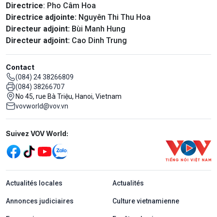
Directrice
: Pho Câm Hoa
Directrice adjointe:
Nguyên Thi Thu Hoa
Directeur adjoint:
Bùi Manh Hung
Directeur adjoint:
Cao Dinh Trung
Contact
(084) 24 38266809
(084) 38266707
No 45, rue Bà Triệu, Hanoi, Vietnam
vovworld@vov.vn
Mạng xã hội
Suivez VOV World:
menu footer tiếng Pháp
Actualités locales
Actualités
Annonces judiciaires
Culture vietnamienne