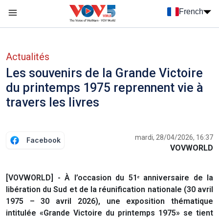
Nhảy đến nội dung
French
Menu trang chủ tiếng Pháp
menu phụ tiếng Pháp
Actualités
Les souvenirs de la Grande Victoire
du printemps 1975 reprennent vie à
travers les livres
mardi, 28/04/2026, 16:37
Facebook
VOVWORLD
[VOVWORLD] - À l’occasion du 51ᵉ anniversaire de la
libération du Sud et de la réunification nationale (30 avril
1975 – 30 avril 2026), une exposition thématique
intitulée «Grande Victoire du printemps 1975» se tient