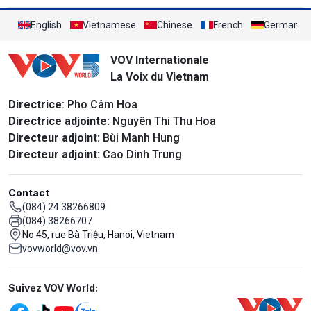
English
Vietnamese
Chinese
French
German
VOV Internationale
La Voix du Vietnam
Directrice
: Pho Câm Hoa
Directrice adjointe:
Nguyên Thi Thu Hoa
Directeur adjoint:
Bùi Manh Hung
Directeur adjoint:
Cao Dinh Trung
Contact
(084) 24 38266809
(084) 38266707
No 45, rue Bà Triệu, Hanoi, Vietnam
vovworld@vov.vn
Mạng xã hội
Suivez VOV World: