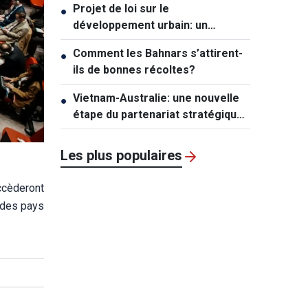
Projet de loi sur le
●
développement urbain: un
mécanisme exceptionnel pour Hô
Comment les Bahnars s’attirent-
●
Chi Minh-ville
ils de bonnes récoltes?
Vietnam-Australie: une nouvelle
●
étape du partenariat stratégique
global
Les plus populaires
uccèderont
 des pays