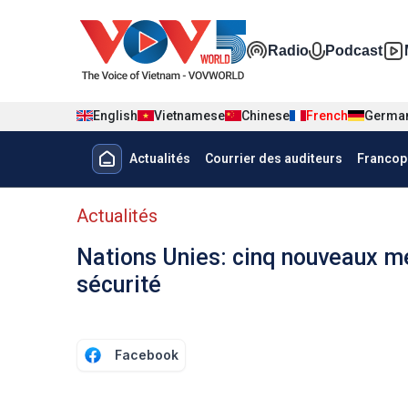
Nhảy đến nội dung
Đa phương t
Radio
Podcast
English
Vietnamese
Chinese
French
Germa
Menu trang chủ tiếng Pháp
Actualités
Courrier des auditeurs
Francop
menu phụ tiếng Pháp
Actualités
Nations Unies: cinq nouveaux m
sécurité
Facebook