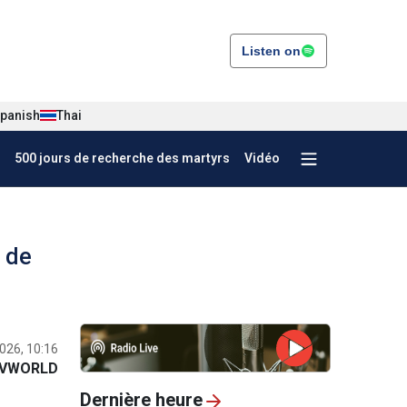
Listen on
panish
Thai
500 jours de recherche des martyrs
Vidéo
 de
2026, 10:16
VWORLD
Dernière heure