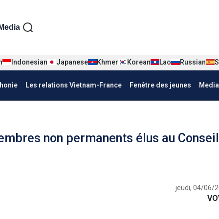
iện tiếng Pháp
Media
n
Indonesian
Japanese
Khmer
Korean
Lao
Russian
S
honie
Les relations Vietnam-France
Fenêtre des jeunes
Media
embres non permanents élus au Conseil
jeudi, 04/06/
VO