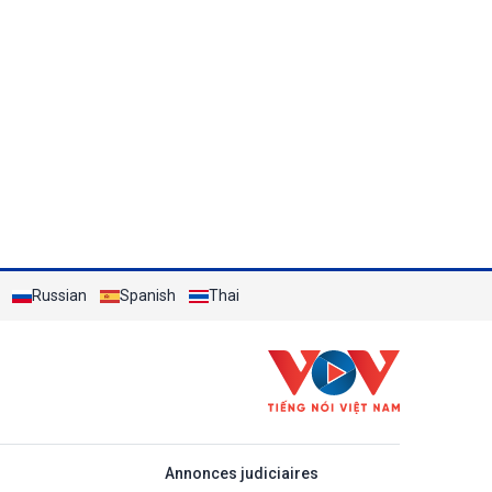
Russian
Spanish
Thai
áp
Annonces judiciaires