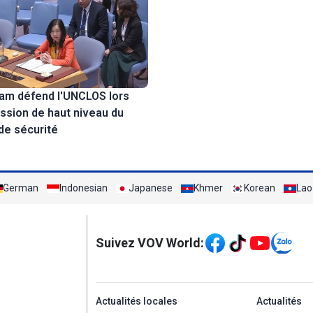
nam défend l'UNCLOS lors
ssion de haut niveau du
de sécurité
German
Indonesian
Japanese
Khmer
Korean
Lao
Mạng xã hội
Suivez VOV World:
menu footer tiếng Ph
Actualités locales
Actualités