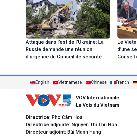
Le Viet
Attaque dans l’est de l’Ukraine: La
d'une se
Russie demande une réunion
Conseil 
d’urgence du Conseil de sécurité
English
Vietnamese
Chinese
French
VOV Internationale
La Voix du Vietnam
Directrice
: Pho Câm Hoa
Directrice adjointe:
Nguyên Thi Thu Hoa
Directeur adjoint:
Bùi Manh Hung