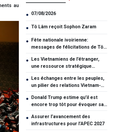
nents au
07/08/2026
●
Tô Lâm reçoit Sophon Zaram
●
Fête nationale ivoirienne:
●
messages de félicitations de Tô
Lâm et de Lê Hoài Trung
Les Vietnamiens de l’étranger,
●
une ressource stratégique
majeure contribuant au
Les échanges entre les peuples,
●
renforcement de la puissance
un pilier des relations Vietnam-
nationale
Australie
Donald Trump estime qu’il est
●
encore trop tôt pour évoquer sa
succession politique
Assurer l’avancement des
●
infrastructures pour l’APEC 2027