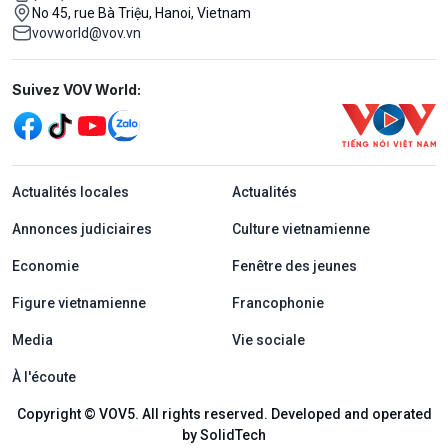
No 45, rue Bà Triệu, Hanoi, Vietnam
vovworld@vov.vn
Mạng xã hội
Suivez VOV World:
menu footer tiếng Pháp
Actualités locales
Actualités
Annonces judiciaires
Culture vietnamienne
Economie
Fenêtre des jeunes
Figure vietnamienne
Francophonie
Media
Vie sociale
À l'écoute
Copyright © VOV5. All rights reserved. Developed and operated
by SolidTech