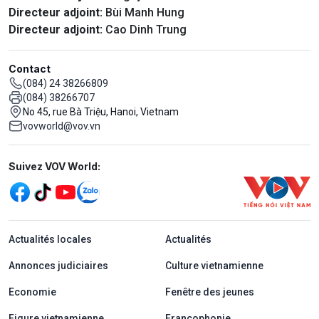
Directeur adjoint:
Bùi Manh Hung
Directeur adjoint:
Cao Dinh Trung
Contact
(084) 24 38266809
(084) 38266707
No 45, rue Bà Triệu, Hanoi, Vietnam
vovworld@vov.vn
Mạng xã hội
Suivez VOV World:
menu footer tiếng Pháp
Actualités locales
Actualités
Annonces judiciaires
Culture vietnamienne
Economie
Fenêtre des jeunes
Figure vietnamienne
Francophonie