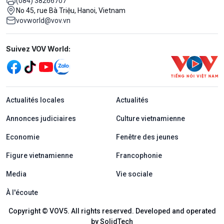
(084) 38266707
No 45, rue Bà Triệu, Hanoi, Vietnam
vovworld@vov.vn
Mạng xã hội
Suivez VOV World:
menu footer tiếng Pháp
Actualités locales
Actualités
Annonces judiciaires
Culture vietnamienne
Economie
Fenêtre des jeunes
Figure vietnamienne
Francophonie
Media
Vie sociale
À l'écoute
Copyright © VOV5. All rights reserved. Developed and operated
by SolidTech