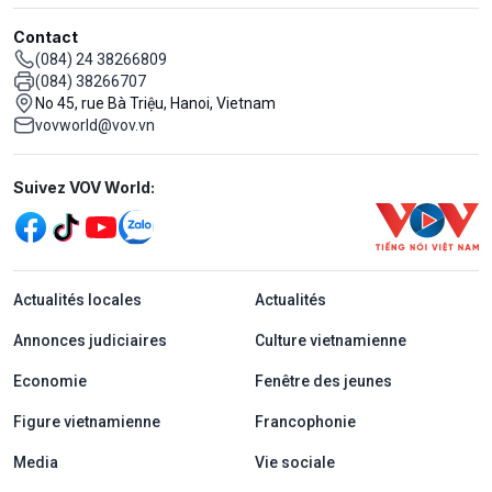
Contact
(084) 24 38266809
(084) 38266707
No 45, rue Bà Triệu, Hanoi, Vietnam
vovworld@vov.vn
Mạng xã hội
Suivez VOV World:
menu footer tiếng Pháp
Actualités locales
Actualités
Annonces judiciaires
Culture vietnamienne
Economie
Fenêtre des jeunes
Figure vietnamienne
Francophonie
Media
Vie sociale