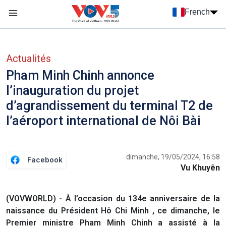
Nhảy đến nội dung
French
Menu trang chủ tiếng Pháp
menu phụ tiếng Pháp
Actualités
Pham Minh Chinh annonce
l’inauguration du projet
d’agrandissement du terminal T2 de
l’aéroport international de Nôi Bài
dimanche, 19/05/2024, 16:58
Facebook
Vu Khuyên
(VOVWORLD) - À l’occasion du 134e anniversaire de la
naissance du Président Hô Chi Minh , ce dimanche, le
Premier ministre Pham Minh Chinh a assisté à la