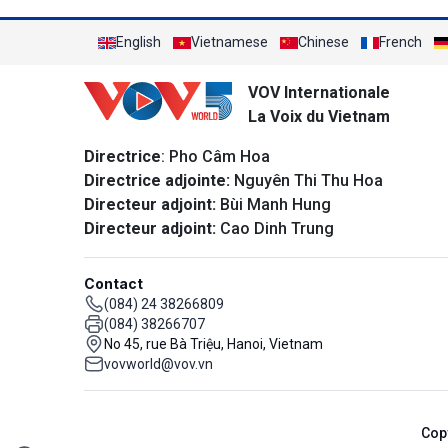
English
Vietnamese
Chinese
French
VOV Internationale
La Voix du Vietnam
Directrice
: Pho Câm Hoa
Directrice adjointe:
Nguyên Thi Thu Hoa
Directeur adjoint:
Bùi Manh Hung
Directeur adjoint:
Cao Dinh Trung
Contact
(084) 24 38266809
(084) 38266707
No 45, rue Bà Triệu, Hanoi, Vietnam
vovworld@vov.vn
Cop