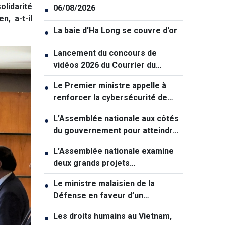
olidarité
06/08/2026
●
n, a-t-il
La baie d'Ha Long se couvre d'or
●
Lancement du concours de
●
vidéos 2026 du Courrier du
Vietnam: "La paix et la jeunesse"
Le Premier ministre appelle à
●
renforcer la cybersécurité de
manière coordonnée
L’Assemblée nationale aux côtés
●
du gouvernement pour atteindre
une croissance à deux chiffres
L'Assemblée nationale examine
●
deux grands projets
d'infrastructures pour soutenir la
Le ministre malaisien de la
●
croissance
Défense en faveur d’un
rapprochement avec le Vietnam
Les droits humains au Vietnam,
●