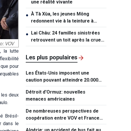
une réalité vivante
À Tà Xùa, les jeunes Mông
●
redonnent vie à la teinture à
l’indigo
Lai Châu: 24 familles sinistrées
●
retrouvent un toit après la crue
to: VOV
de Muong Than
 la lutte
Les plus populaires
exibilité
 que pour
Les États-Unis imposent une
marquables
caution pouvant atteindre 20.000
dollars pour les demandes de visa
Détroit d'Ormuz: nouvelles
de ressortissants de 50 pays
 les deux
menaces américaines
aulo.
De nombreuses perspectives de
é Brésil-
coopération entre VOV et France
r dans le
Médias Monde
Algérie: un accident de bus fait au