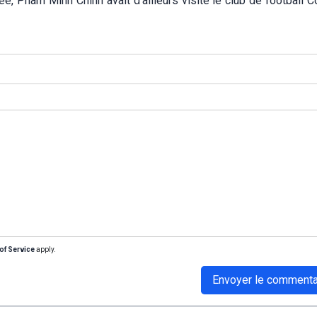
e, Pham Minh Chinh avait d'ailleurs visité le club de football C
of Service
apply.
Envoyer le commenta