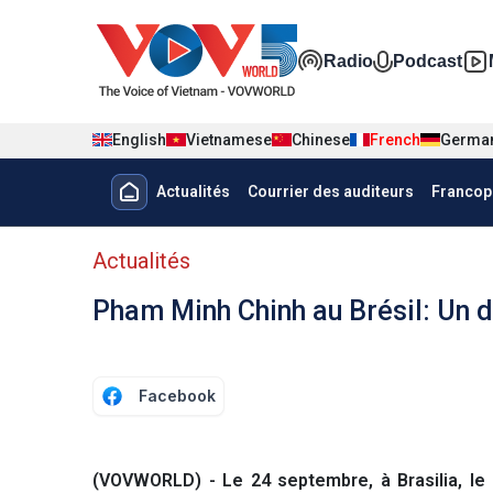
Nhảy đến nội dung
Đa phương t
Radio
Podcast
English
Vietnamese
Chinese
French
Germa
Menu trang chủ tiếng Pháp
Actualités
Courrier des auditeurs
Francop
menu phụ tiếng Pháp
Actualités
Pham Minh Chinh au Brésil: Un 
Facebook
(VOVWORLD) - Le 24 septembre, à Brasilia, le