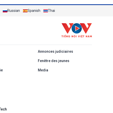
Russian
Spanish
Thai
áp
Annonces judiciaires
Fenêtre des jeunes
ie
Media
Tech