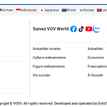
German
Indonesian
Japanese
Khmer
Korean
Lao
Mạng xã hội
Suivez VOV World:
menu footer tiếng Ph
Actualités locales
Actualités
Culture vietnamienne
Economie
Figure vietnamienne
Francophon
Vie sociale
À l'écoute
yright © VOV5. All rights reserved. Developed and operated by Solid