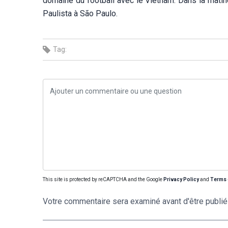
domaine du football avec le Vietnam. Dans la matiné
Paulista à São Paulo.
Tag:
This site is protected by reCAPTCHA and the Google
Privacy Policy
and
Terms 
Votre commentaire sera examiné avant d'être publié