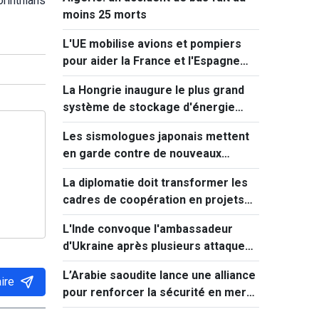
orinthians
moins 25 morts
L'UE mobilise avions et pompiers
pour aider la France et l'Espagne
face aux incendies
La Hongrie inaugure le plus grand
système de stockage d'énergie
d'Europe centrale
Les sismologues japonais mettent
en garde contre de nouveaux
séismes majeurs après celui de
La diplomatie doit transformer les
Kumamoto
cadres de coopération en projets
concrets
L'Inde convoque l'ambassadeur
d'Ukraine après plusieurs attaques
visant des navires marchands en
L’Arabie saoudite lance une alliance
mer Noire.
ire
pour renforcer la sécurité en mer
Rouge