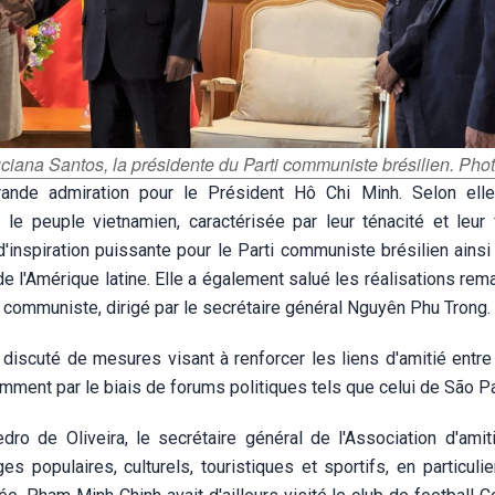
ciana Santos, la présidente du Parti communiste brésilien. Pho
nde admiration pour le Président Hô Chi Minh. Selon elle,
e peuple vietnamien, caractérisée par leur ténacité et leur fl
'inspiration puissante pour le Parti communiste brésilien ainsi
de l'Amérique latine. Elle a également salué les réalisations re
i communiste, dirigé par le secrétaire général Nguyên Phu Trong.
iscuté de mesures visant à renforcer les liens d'amitié entre
amment par le biais de forums politiques tels que celui de São P
ro de Oliveira, le secrétaire général de l'Association d'amiti
 populaires, culturels, touristiques et sportifs, en particulie