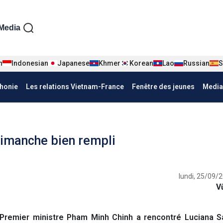
iện tiếng Pháp
Media
n
Indonesian
Japanese
Khmer
Korean
Lao
Russian
S
honie
Les relations Vietnam-France
Fenêtre des jeunes
Media
dimanche bien rempli
lundi, 25/09/
V
 Premier ministre Pham Minh Chinh a rencontré Luciana Sa