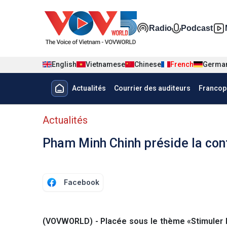
Nhảy đến nội dung
Đa phương t
Radio
Podcast
English
Vietnamese
Chinese
French
Germa
Menu trang chủ tiếng Pháp
Actualités
Courrier des auditeurs
Francop
menu phụ tiếng Pháp
Actualités
Pham Minh Chinh préside la conf
Facebook
(VOVWORLD) - Placée sous le thème «Stimuler l