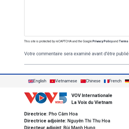
This site is protected by reCAPTCHA and the Google
Privacy Policy
and
Terms 
Votre commentaire sera examiné avant d'être publié
English
Vietnamese
Chinese
French
VOV Internationale
La Voix du Vietnam
Directrice
: Pho Câm Hoa
Directrice adjointe:
Nguyên Thi Thu Hoa
Directeur adjoint:
Bùi Manh Hung