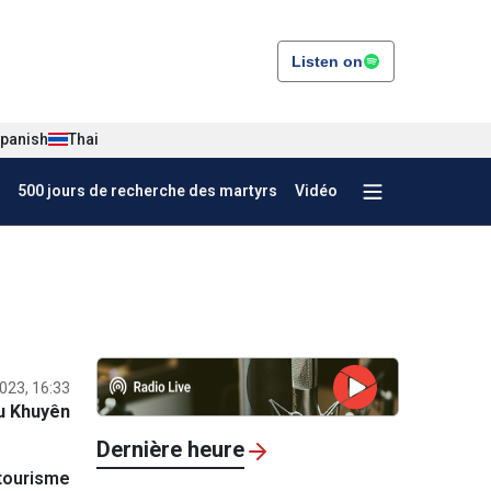
Listen on
panish
Thai
500 jours de recherche des martyrs
Vidéo
023, 16:33
u Khuyên
Dernière heure
tourisme