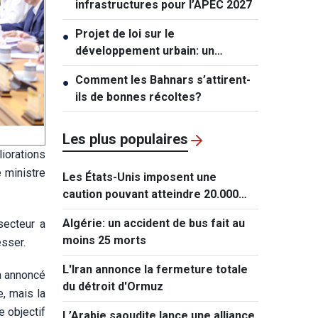
infrastructures pour l’APEC 2027
Projet de loi sur le
●
développement urbain: un
mécanisme exceptionnel pour Hô
Comment les Bahnars s’attirent-
●
Chi Minh-ville
ils de bonnes récoltes?
Les plus populaires
liorations
 ministre
Les États-Unis imposent une
caution pouvant atteindre 20.000
dollars pour les demandes de visa
Algérie: un accident de bus fait au
secteur a
de ressortissants de 50 pays
moins 25 morts
esser.
L'Iran annonce la fermeture totale
a annoncé
du détroit d'Ormuz
, mais la
e objectif
L’Arabie saoudite lance une alliance