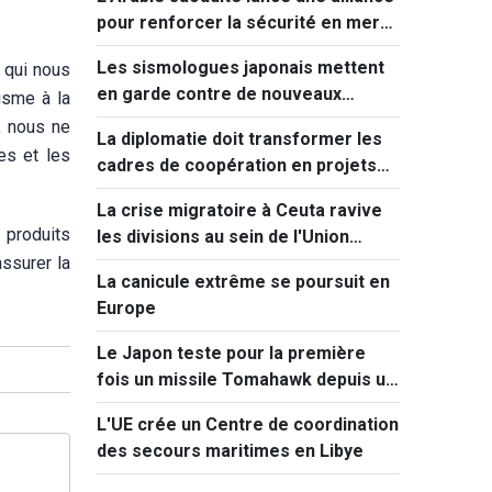
pour renforcer la sécurité en mer
Rouge
Les sismologues japonais mettent
s qui nous
en garde contre de nouveaux
risme à la
séismes majeurs après celui de
t, nous ne
La diplomatie doit transformer les
Kumamoto
es et les
cadres de coopération en projets
concrets
La crise migratoire à Ceuta ravive
 produits
les divisions au sein de l'Union
assurer la
européenne
La canicule extrême se poursuit en
Europe
Le Japon teste pour la première
fois un missile Tomahawk depuis un
destroyer
L'UE crée un Centre de coordination
des secours maritimes en Libye