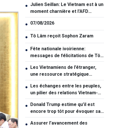
Julien Seillan: Le Vietnam est à un
●
moment charnière et l'AFD
souhaite l'accompagner dans
07/08/2026
●
cette transition
Tô Lâm reçoit Sophon Zaram
●
Fête nationale ivoirienne:
●
messages de félicitations de Tô
Lâm et de Lê Hoài Trung
Les Vietnamiens de l’étranger,
●
une ressource stratégique
majeure contribuant au
Les échanges entre les peuples,
●
renforcement de la puissance
un pilier des relations Vietnam-
nationale
Australie
Donald Trump estime qu’il est
●
encore trop tôt pour évoquer sa
succession politique
Assurer l’avancement des
●