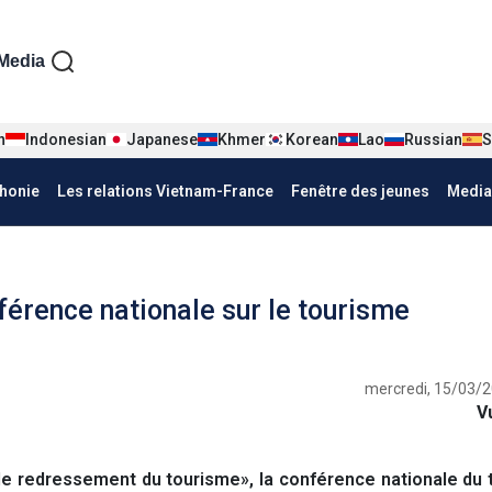
iện tiếng Pháp
Media
n
Indonesian
Japanese
Khmer
Korean
Lao
Russian
S
honie
Les relations Vietnam-France
Fenêtre des jeunes
Media
érence nationale sur le tourisme
mercredi, 15/03/2
V
e redressement du tourisme», la conférence nationale du 