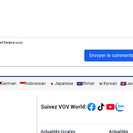
of Service
apply.
Envoyer le commenta
German
Indonesian
Japanese
Khmer
Korean
Lao
Mạng xã hội
Suivez VOV World:
menu footer tiếng Ph
Actualités locales
Actualités