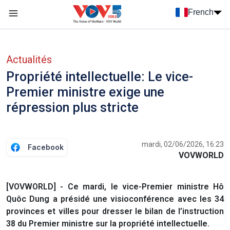
Nhảy đến nội dung
French
Menu trang chủ tiếng Pháp
menu phụ tiếng Pháp
Actualités
Propriété intellectuelle: Le vice-
Premier ministre exige une
répression plus stricte
mardi, 02/06/2026, 16:23
Facebook
VOVWORLD
[VOVWORLD] - Ce mardi, le vice-Premier ministre Hô
Quôc Dung a présidé une visioconférence avec les 34
provinces et villes pour dresser le bilan de l’instruction
38 du Premier ministre sur la propriété intellectuelle.