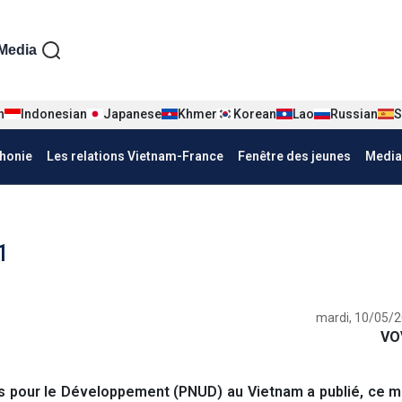
iện tiếng Pháp
Media
n
Indonesian
Japanese
Khmer
Korean
Lao
Russian
S
honie
Les relations Vietnam-France
Fenêtre des jeunes
Media
1
mardi, 10/05/2
VO
pour le Développement (PNUD) au Vietnam a publié, ce ma