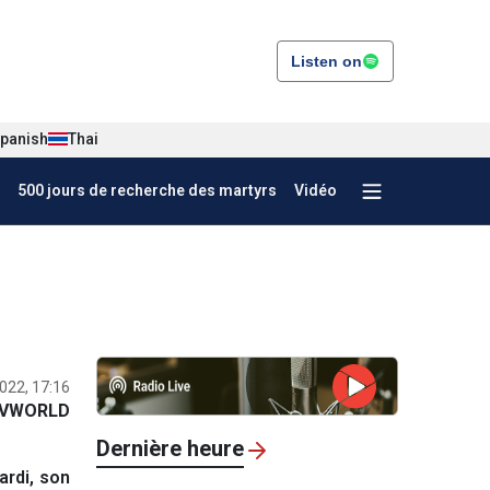
Listen on
panish
Thai
500 jours de recherche des martyrs
Vidéo
022, 17:16
VWORLD
Dernière heure
rdi, son