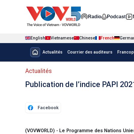
Nhảy đến nội dung
Đa phương t
Radio
Podcast
English
Vietnamese
Chinese
French
Germa
Menu trang chủ tiếng Pháp
Actualités
Courrier des auditeurs
Francop
menu phụ tiếng Pháp
Actualités
Publication de l’indice PAPI 202
Facebook
(VOVWORLD) - Le Programme des Nations Unies 