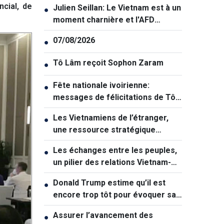
cial, de
Julien Seillan: Le Vietnam est à un
●
moment charnière et l'AFD
souhaite l'accompagner dans
07/08/2026
●
cette transition
Tô Lâm reçoit Sophon Zaram
●
Fête nationale ivoirienne:
●
messages de félicitations de Tô
Lâm et de Lê Hoài Trung
Les Vietnamiens de l’étranger,
●
une ressource stratégique
majeure contribuant au
Les échanges entre les peuples,
●
renforcement de la puissance
un pilier des relations Vietnam-
nationale
Australie
Donald Trump estime qu’il est
●
encore trop tôt pour évoquer sa
succession politique
Assurer l’avancement des
●