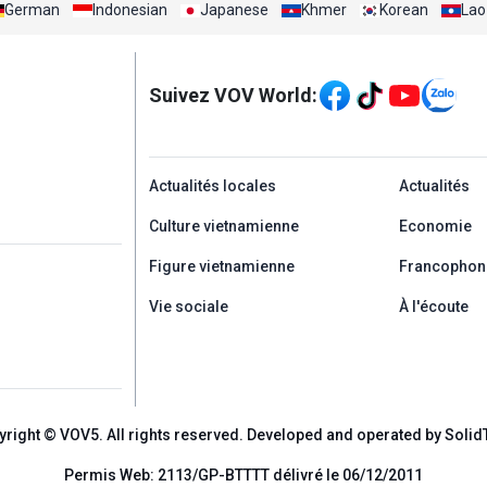
German
Indonesian
Japanese
Khmer
Korean
Lao
Mạng xã hội
Suivez VOV World:
menu footer tiếng Ph
Actualités locales
Actualités
Culture vietnamienne
Economie
Figure vietnamienne
Francophon
Vie sociale
À l'écoute
yright © VOV5. All rights reserved. Developed and operated by Solid
Permis Web: 2113/GP-BTTTT délivré le 06/12/2011