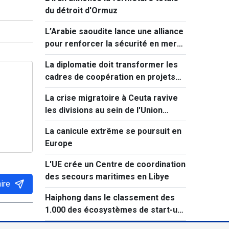
Kumamoto
du détroit d'Ormuz
L’Arabie saoudite lance une alliance
pour renforcer la sécurité en mer
Rouge
La diplomatie doit transformer les
cadres de coopération en projets
concrets
La crise migratoire à Ceuta ravive
les divisions au sein de l'Union
européenne
La canicule extrême se poursuit en
Europe
L'UE crée un Centre de coordination
des secours maritimes en Libye
ire
Haiphong dans le classement des
1.000 des écosystèmes de start-up
innovantes les plus performants au