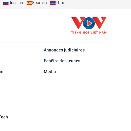
Russian
monde
Spanish
Thai
áp
Annonces judiciaires
Fenêtre des jeunes
ie
Media
Tech