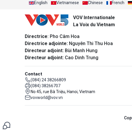
English
Vietnamese
Chinese
French
VOV Internationale
La Voix du Vietnam
Directrice
: Pho Câm Hoa
Directrice adjointe:
Nguyên Thi Thu Hoa
Directeur adjoint:
Bùi Manh Hung
Directeur adjoint:
Cao Dinh Trung
Contact
(084) 24 38266809
(084) 38266707
No 45, rue Bà Triệu, Hanoi, Vietnam
vovworld@vov.vn
Cop