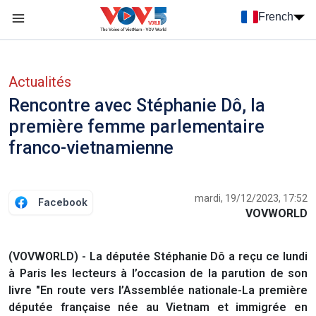
Nhảy đến nội dung
French
Menu trang chủ tiếng Pháp
menu phụ tiếng Pháp
Actualités
Rencontre avec Stéphanie Dô, la
première femme parlementaire
franco-vietnamienne
mardi, 19/12/2023, 17:52
Facebook
VOVWORLD
(VOVWORLD) - La députée Stéphanie Dô a reçu ce lundi
à Paris les lecteurs à l’occasion de la parution de son
livre "En route vers l’Assemblée nationale-La première
députée française née au Vietnam et immigrée en