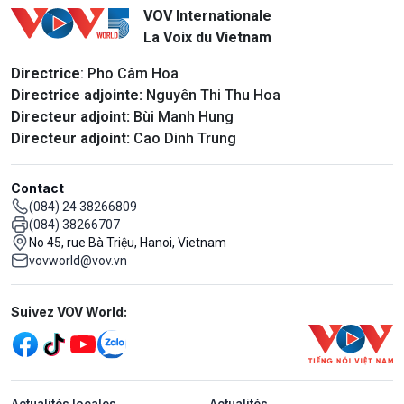
VOV Internationale
La Voix du Vietnam
Directrice
: Pho Câm Hoa
Directrice adjointe:
Nguyên Thi Thu Hoa
Directeur adjoint:
Bùi Manh Hung
Directeur adjoint:
Cao Dinh Trung
Contact
(084) 24 38266809
(084) 38266707
No 45, rue Bà Triệu, Hanoi, Vietnam
vovworld@vov.vn
Mạng xã hội
Suivez VOV World:
menu footer tiếng Pháp
Actualités locales
Actualités