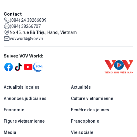
Contact
(084) 24 38266809
(084) 38266707
No 45, rue Bà Triệu, Hanoi, Vietnam
vovworld@vov.vn
Mạng xã hội
Suivez VOV World:
menu footer tiếng Pháp
Actualités locales
Actualités
Annonces judiciaires
Culture vietnamienne
Economie
Fenêtre des jeunes
Figure vietnamienne
Francophonie
Media
Vie sociale