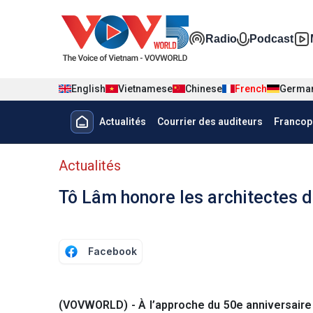
Nhảy đến nội dung
Đa phương t
Radio
Podcast
English
Vietnamese
Chinese
French
Germa
Menu trang chủ tiếng Pháp
Actualités
Courrier des auditeurs
Francop
menu phụ tiếng Pháp
Actualités
Tô Lâm honore les architectes de
Facebook
(VOVWORLD) - À l’approche du 50e anniversaire de