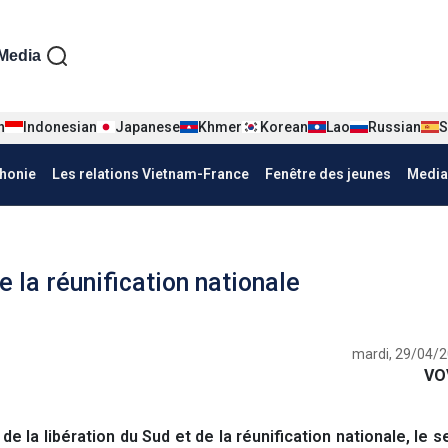
iện tiếng Pháp
Media
n
Indonesian
Japanese
Khmer
Korean
Lao
Russian
S
honie
Les relations Vietnam-France
Fenêtre des jeunes
Media
 la réunification nationale
mardi, 29/04/2
VO
 la libération du Sud et de la réunification nationale, le s