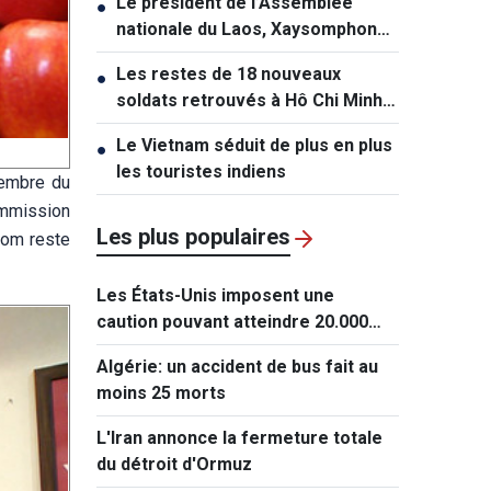
Le président de l’Assemblée
●
nationale du Laos, Xaysomphone
Phomvihane, est décédé
Les restes de 18 nouveaux
●
soldats retrouvés à Hô Chi Minh-
Ville
Le Vietnam séduit de plus en plus
●
les touristes indiens
membre du
ommission
Les plus populaires
nom reste
Les États-Unis imposent une
caution pouvant atteindre 20.000
dollars pour les demandes de visa
Algérie: un accident de bus fait au
de ressortissants de 50 pays
moins 25 morts
L'Iran annonce la fermeture totale
du détroit d'Ormuz