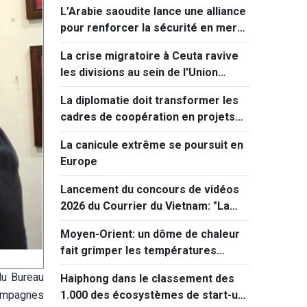
L’Arabie saoudite lance une alliance
pour renforcer la sécurité en mer
Rouge
La crise migratoire à Ceuta ravive
les divisions au sein de l'Union
européenne
La diplomatie doit transformer les
cadres de coopération en projets
concrets
La canicule extrême se poursuit en
Europe
Lancement du concours de vidéos
2026 du Courrier du Vietnam: "La
paix et la jeunesse"
Moyen-Orient: un dôme de chaleur
fait grimper les températures
jusqu'à 50°C
du Bureau
Haiphong dans le classement des
campagnes
1.000 des écosystèmes de start-up