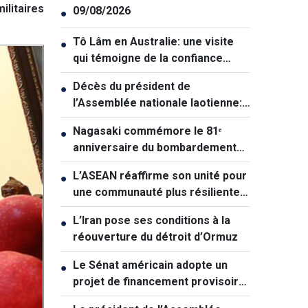
litaires
09/08/2026
●
Tô Lâm en Australie: une visite
●
qui témoigne de la confiance
croissante entre les deux pays
Décès du président de
●
l’Assemblée nationale laotienne:
deux jours de deuil national au
Nagasaki commémore le 81ᵉ
●
Vietnam
anniversaire du bombardement
atomique
L’ASEAN réaffirme son unité pour
●
une communauté plus résiliente
et durable
L’Iran pose ses conditions à la
●
réouverture du détroit d’Ormuz
Le Sénat américain adopte un
●
projet de financement provisoire
et écarte le risque de «shutdown»