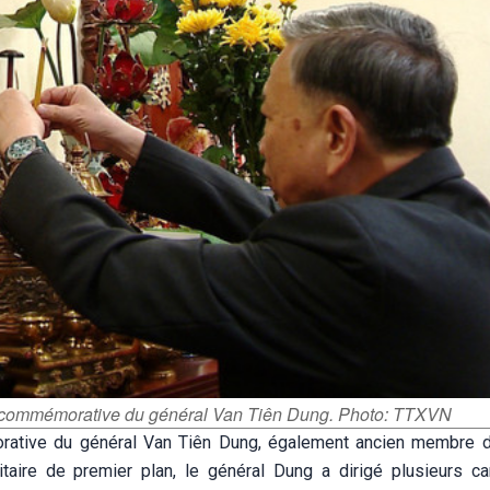
on commémorative du général Van Tiên Dung. Photo: TTXVN
rative du général Van Tiên Dung, également ancien membre 
litaire de premier plan, le général Dung a dirigé plusieurs 