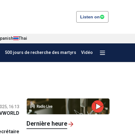
Listen on
panish
Thai
500 jours de recherche des martyrs
Vidéo
025, 16:13
VWORLD
Dernière heure
ecrétaire