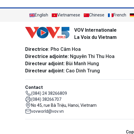
English
Vietnamese
Chinese
French
VOV Internationale
La Voix du Vietnam
Directrice
: Pho Câm Hoa
Directrice adjointe:
Nguyên Thi Thu Hoa
Directeur adjoint:
Bùi Manh Hung
Directeur adjoint:
Cao Dinh Trung
Contact
(084) 24 38266809
(084) 38266707
No 45, rue Bà Triệu, Hanoi, Vietnam
vovworld@vov.vn
Cop