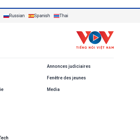
Russian
Spanish
Thai
áp
Annonces judiciaires
Fenêtre des jeunes
ie
Media
Tech