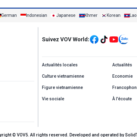
German
Indonesian
Japanese
Khmer
Korean
Lao
Mạng xã hội
Suivez VOV World:
menu footer tiếng Ph
Actualités locales
Actualités
Culture vietnamienne
Economie
Figure vietnamienne
Francophon
Vie sociale
À l'écoute
yright © VOV5. All rights reserved. Developed and operated by Solid