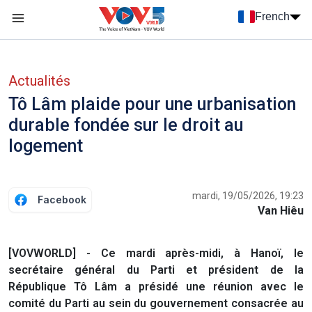
Nhảy đến nội dung
French
Menu trang chủ tiếng Pháp
menu phụ tiếng Pháp
Actualités
Tô Lâm plaide pour une urbanisation
durable fondée sur le droit au
logement
mardi, 19/05/2026, 19:23
Facebook
Van Hiêu
[VOVWORLD] - Ce mardi après-midi, à Hanoï, le
secrétaire général du Parti et président de la
République Tô Lâm a présidé une réunion avec le
comité du Parti au sein du gouvernement consacrée au