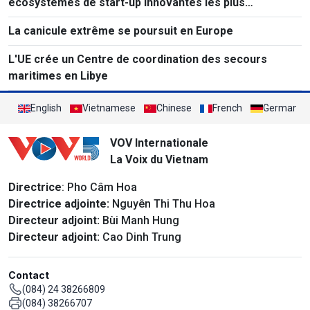
écosystèmes de start-up innovantes les plus
performants au monde
La canicule extrême se poursuit en Europe
L'UE crée un Centre de coordination des secours
maritimes en Libye
English
Vietnamese
Chinese
French
German
VOV Internationale
La Voix du Vietnam
Directrice
: Pho Câm Hoa
Directrice adjointe:
Nguyên Thi Thu Hoa
Directeur adjoint:
Bùi Manh Hung
Directeur adjoint:
Cao Dinh Trung
Contact
(084) 24 38266809
(084) 38266707