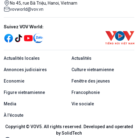
No 45, rue Bà Triệu, Hanoi, Vietnam
vovworld@vov.vn
Mạng xã hội
Suivez VOV World:
menu footer tiếng Pháp
Actualités locales
Actualités
Annonces judiciaires
Culture vietnamienne
Economie
Fenêtre des jeunes
Figure vietnamienne
Francophonie
Media
Vie sociale
À l'écoute
Copyright © VOV5. All rights reserved. Developed and operated
by SolidTech